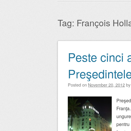
Main menu
to
content
Tag:
François Hol
Peste cinci 
Post navigation
Preşedintele
Posted on
November 20, 2012
b
Preşedi
Franţa.
ungureş
pentru 