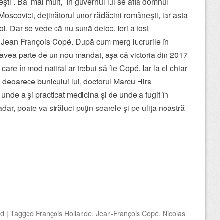
eşti . Ba, mai mult, în guvernul lui se află domnul
Moscovici, deţinătorul unor rădăcini româneşti, iar asta
oi. Dar se vede că nu sună deloc. Ieri a fost
i Jean François Copé. După cum merg lucrurile în
vea parte de un nou mandat, aşa că victoria din 2017
 care în mod natiral ar trebui să fie Copé. Iar la el chiar
, deoarece bunicului lui, doctorul Marcu Hirs
 unde a şi practicat medicina şi de unde a fugit în
dar, poate va străluci puţin soarele şi pe uliţa noastră
ed
|
Tagged
François Hollande
,
Jean-François Copé
,
Nicolas