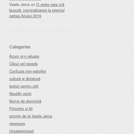
Vasile Jerca
on
O veste care mă
bucură: nominalizarea la premiul
cartea Anului 2016
Categories
Acum și-n reluare
Clipul cel repede
Confuzia non-valorilor
cultură şi dictatură
lecturi pentru citit
Noutăţi vechi
Nume de duminică
Pinochio şi fiii
primite de la Vasile Jerca
repejoare
Uncategorized