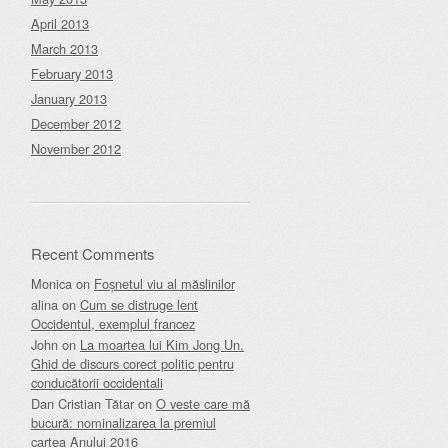
April 2013
March 2013
February 2013
January 2013
December 2012
November 2012
Recent Comments
Monica
on
Foșnetul viu al măslinilor
alina
on
Cum se distruge lent
Occidentul, exemplul francez
John
on
La moartea lui Kim Jong Un.
Ghid de discurs corect politic pentru
conducătorii occidentali
Dan Cristian Tătar
on
O veste care mă
bucură: nominalizarea la premiul
cartea Anului 2016