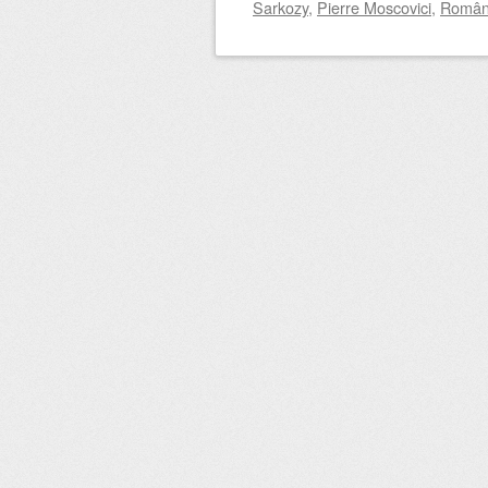
Sarkozy
,
Pierre Moscovici
,
Român
Post navigation