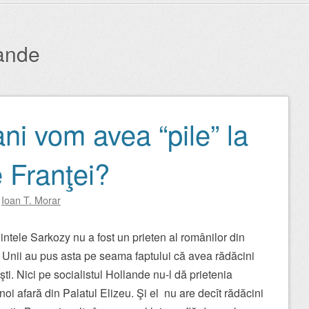
lande
ani vom avea “pile” la
 Franţei?
y
Ioan T. Morar
ntele Sarkozy nu a fost un prieten al românilor din
 Unii au pus asta pe seama faptului că avea rădăcini
ti. Nici pe socialistul Hollande nu-l dă prietenia
noi afară din Palatul Elizeu. Şi el nu are decît rădăcini