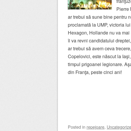
franţuz
Pierre 
ar trebui să sune bine pentru n
proclamată la UMP, victoria lu
Hexagon, Hollande nu va mai a
îi va revni candidatului dreptei,
ar trebui să avem ceva trecere
Copelovici, este născut la Iaşi,
timpul prigoanei legionare. Aşa
din Franţa, peste cinci ani!
Posted
in
repejoare
,
Uncategoriz