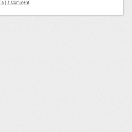
ia
|
1 Comment