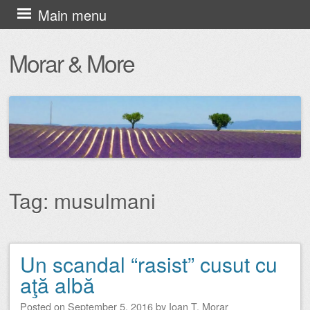
Skip
Main menu
to
Morar & More
content
Tag:
musulmani
Un scandal “rasist” cusut cu
Post navigation
aţă albă
Posted on
September 5, 2016
by
Ioan T. Morar