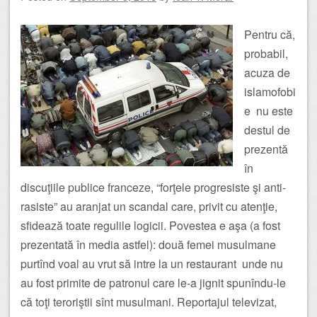
Pentru că,
probabil,
acuza de
islamofobi
e nu este
destul de
prezentă
în
discuţiile publice franceze, “forţele progresiste şi anti-
rasiste” au aranjat un scandal care, privit cu atenţie,
sfidează toate regulile logicii. Povestea e aşa (a fost
prezentată în media astfel): două femei musulmane
purtînd voal au vrut să intre la un restaurant unde nu
au fost primite de patronul care le-a jignit spunîndu-le
că toţi teroriştii sînt musulmani. Reportajul televizat,