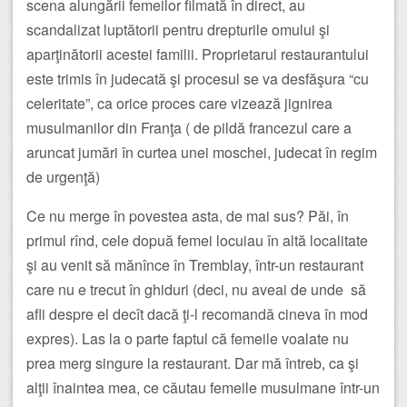
scena alungării femeilor filmată în direct, au
scandalizat luptătorii pentru drepturile omului şi
aparţinătorii acestei familii. Proprietarul restaurantului
este trimis în judecată şi procesul se va desfăşura “cu
celeritate”, ca orice proces care vizează jignirea
musulmanilor din Franţa ( de pildă francezul care a
aruncat jumări în curtea unei moschei, judecat în regim
de urgenţă)
Ce nu merge în povestea asta, de mai sus? Păi, în
primul rînd, cele dopuă femei locuiau în altă localitate
şi au venit să mănînce în Tremblay, într-un restaurant
care nu e trecut în ghiduri (deci, nu aveai de unde să
afli despre el decît dacă ţi-l recomandă cineva în mod
expres). Las la o parte faptul că femeile voalate nu
prea merg singure la restaurant. Dar mă întreb, ca şi
alţii înaintea mea, ce căutau femeile musulmane într-un