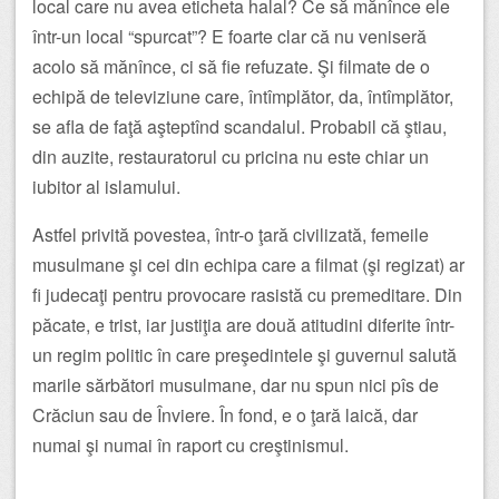
local care nu avea eticheta halal? Ce să mănînce ele
într-un local “spurcat”? E foarte clar că nu veniseră
acolo să mănînce, ci să fie refuzate. Şi filmate de o
echipă de televiziune care, întîmplător, da, întîmplător,
se afla de faţă aşteptînd scandalul. Probabil că ştiau,
din auzite, restauratorul cu pricina nu este chiar un
iubitor al islamului.
Astfel privită povestea, într-o ţară civilizată, femeile
musulmane şi cei din echipa care a filmat (şi regizat) ar
fi judecaţi pentru provocare rasistă cu premeditare. Din
păcate, e trist, iar justiţia are două atitudini diferite într-
un regim politic în care preşedintele şi guvernul salută
marile sărbători musulmane, dar nu spun nici pîs de
Crăciun sau de Înviere. În fond, e o ţară laică, dar
numai şi numai în raport cu creştinismul.