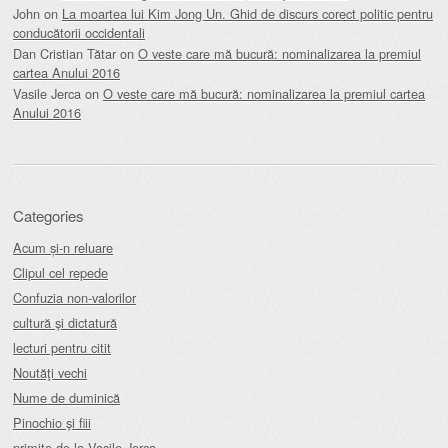
John
on
La moartea lui Kim Jong Un. Ghid de discurs corect politic pentru
conducătorii occidentali
Dan Cristian Tătar
on
O veste care mă bucură: nominalizarea la premiul
cartea Anului 2016
Vasile Jerca
on
O veste care mă bucură: nominalizarea la premiul cartea
Anului 2016
Categories
Acum și-n reluare
Clipul cel repede
Confuzia non-valorilor
cultură şi dictatură
lecturi pentru citit
Noutăţi vechi
Nume de duminică
Pinochio şi fiii
primite de la Vasile Jerca