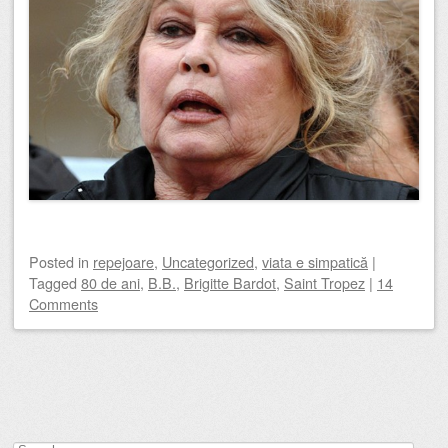
Posted
in
repejoare
,
Uncategorized
,
viata e simpatică
|
Tagged
80 de ani
,
B.B.
,
Brigitte Bardot
,
Saint Tropez
|
14
Comments
Post navigation
Search