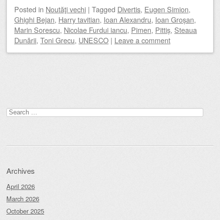
Posted
in
Noutăţi vechi
|
Tagged
Divertis
,
Eugen Simion
,
Ghighi Bejan
,
Harry tavitian
,
Ioan Alexandru
,
Ioan Groșan
,
Marin Sorescu
,
Nicolae Furdui iancu
,
Pimen
,
Pittiș
,
Steaua
Dunării
,
Toni Grecu
,
UNESCO
|
Leave a comment
Post navigation
Search
for:
Archives
April 2026
March 2026
October 2025