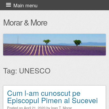
Skip
Main menu
to
Morar & More
content
Tag:
UNESCO
Cum l-am cunoscut pe
Post navigation
Episcopul Pimen al Sucevei
Posted on
April 21, 2020
by
Ioan T. Morar