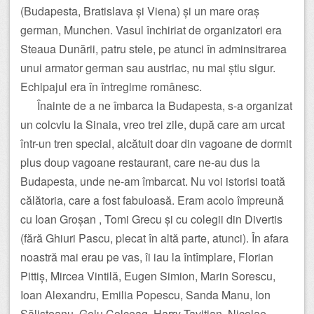
(Budapesta, Bratislava și Viena) și un mare oraș
german, Munchen. Vasul închiriat de organizatori era
Steaua Dunării, patru stele, pe atunci în adminsitrarea
unui armator german sau austriac, nu mai știu sigur.
Echipajul era în întregime românesc.
Înainte de a ne îmbarca la Budapesta, s-a organizat
un colcviu la Sinaia, vreo trei zile, după care am urcat
într-un tren special, alcătuit doar din vagoane de dormit
plus doup vagoane restaurant, care ne-au dus la
Budapesta, unde ne-am îmbarcat. Nu voi istorisi toată
călătoria, care a fost fabuloasă. Eram acolo împreună
cu Ioan Groșan , Tomi Grecu și cu colegii din Divertis
(fără Ghiuri Pascu, plecat în altă parte, atunci). În afara
noastră mai erau pe vas, îi iau la întîmplare, Florian
Pittiș, Mircea Vintilă, Eugen Simion, Marin Sorescu,
Ioan Alexandru, Emilia Popescu, Sanda Manu, Ion
Sălișteanu, Gelu Colceag, Harry Tavitian, Nicolae