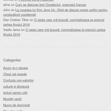
alina
on
Cum se distruge lent Occidentul, exemplul francez
John
on
La moartea lui Kim Jong Un. Ghid de discurs corect politic pentru
conducătorii occidentali
Dan Cristian Tătar
on
O veste care mă bucură: nominalizarea la premiul
cartea Anului 2016
Vasile Jerca
on
O veste care mă bucură: nominalizarea la premiul cartea
Anului 2016
Categories
Acum și-n reluare
Clipul cel repede
Confuzia non-valorilor
cultură şi dictatură
lecturi pentru citit
Noutăţi vechi
Nume de duminică