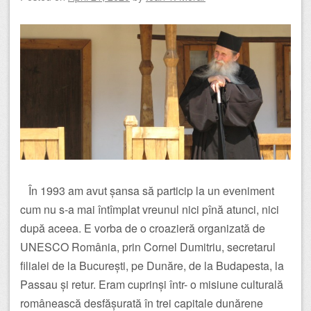
În 1993 am avut șansa să particip la un eveniment
cum nu s-a mai întîmplat vreunul nici pînă atunci, nici
după aceea. E vorba de o croazieră organizată de
UNESCO România, prin Cornel Dumitriu, secretarul
filialei de la București, pe Dunăre, de la Budapesta, la
Passau și retur. Eram cuprinși într- o misiune culturală
românească desfășurată în trei capitale dunărene