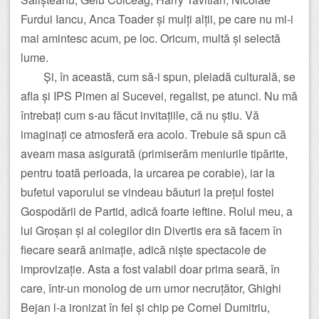
Furdui Iancu, Anca Toader și mulți alții, pe care nu mi-i
mai amintesc acum, pe loc. Oricum, multă și selectă
lume.
Și, în această, cum să-i spun, pleiadă culturală, se
afla și IPS Pimen al Sucevei, regalist, pe atunci. Nu mă
întrebați cum s-au făcut invitațiile, că nu știu. Vă
imaginați ce atmosferă era acolo. Trebuie să spun că
aveam masa asigurată (primiserăm meniurile tipărite,
pentru toată perioada, la urcarea pe corabie), iar la
bufetul vaporului se vindeau băuturi la prețul fostei
Gospodării de Partid, adică foarte ieftine. Rolul meu, a
lui Groșan și al colegilor din Divertis era să facem în
fiecare seară animație, adică niște spectacole de
improvizație. Asta a fost valabil doar prima seară, în
care, într-un monolog de um umor necruțător, Ghighi
Bejan l-a ironizat în fel și chip pe Cornel Dumitriu,