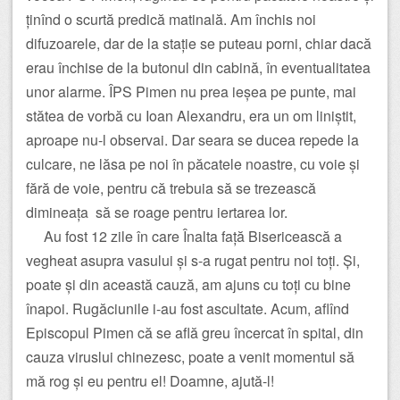
ținînd o scurtă predică matinală. Am închis noi
difuzoarele, dar de la stație se puteau porni, chiar dacă
erau închise de la butonul din cabină, în eventualitatea
unor alarme. ÎPS Pimen nu prea ieșea pe punte, mai
stătea de vorbă cu Ioan Alexandru, era un om liniștit,
aproape nu-l observai. Dar seara se ducea repede la
culcare, ne lăsa pe noi în păcatele noastre, cu voie și
fără de voie, pentru că trebuia să se trezească
dimineața să se roage pentru iertarea lor.
Au fost 12 zile în care Înalta față Bisericească a
vegheat asupra vasului și s-a rugat pentru noi toți. Și,
poate și din această cauză, am ajuns cu toți cu bine
înapoi. Rugăciunile i-au fost ascultate. Acum, aflînd
Episcopul Pimen că se află greu încercat în spital, din
cauza viruslui chinezesc, poate a venit momentul să
mă rog și eu pentru el! Doamne, ajută-l!