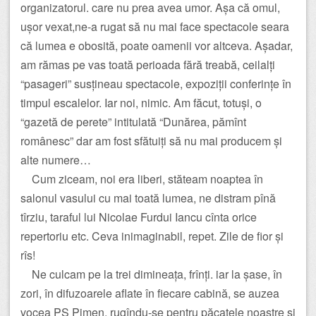
organizatorul. care nu prea avea umor. Așa că omul,
ușor vexat,ne-a rugat să nu mai face spectacole seara
că lumea e obosită, poate oamenii vor altceva. Așadar,
am rămas pe vas toată perioada fără treabă, ceilalți
“pasageri” susțineau spectacole, expoziții conferințe în
timpul escalelor. Iar noi, nimic. Am făcut, totuși, o
“gazetă de perete” intitulată “Dunărea, pămînt
românesc” dar am fost sfătuiți să nu mai producem și
alte numere…
Cum ziceam, noi era liberi, stăteam noaptea în
salonul vasului cu mai toată lumea, ne distram pînă
tîrziu, taraful lui Nicolae Furdui Iancu cînta orice
repertoriu etc. Ceva inimaginabil, repet. Zile de fior și
rîs!
Ne culcam pe la trei dimineața, frînți. iar la șase, în
zori, în difuzoarele aflate în fiecare cabină, se auzea
vocea PS Pimen, rugîndu-se pentru păcatele noastre și