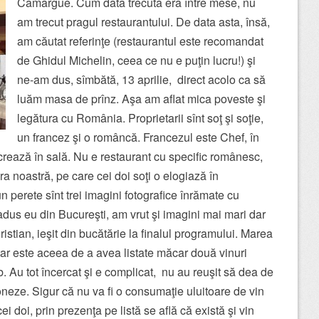
Camargue. Cum data trecută era între mese, nu
am trecut pragul restaurantului. De data asta, însă,
am căutat referinţe (restaurantul este recomandat
de Ghidul Michelin, ceea ce nu e puţin lucru!) şi
ne-am dus, sîmbătă, 13 aprilie, direct acolo ca să
luăm masa de prînz. Aşa am aflat mica poveste şi
legătura cu România. Proprietarii sînt soţ şi soţie,
un francez şi o româncă. Francezul este Chef, în
crează în sală. Nu e restaurant cu specific românesc,
a noastră, pe care cei doi soţi o elogiază în
 perete sînt trei imagini fotografice înrămate cu
adus eu din Bucureşti, am vrut şi imagini mai mari dar
tian, ieşit din bucătărie la finalul programului. Marea
tar este aceea de a avea listate măcar două vinuri
b. Au tot încercat şi e complicat, nu au reuşit să dea de
oneze. Sigur că nu va fi o consumaţie uluitoare de vin
 doi, prin prezenţa pe listă se află că există şi vin