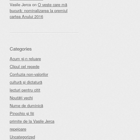
Vasile Jerca
on
O veste care mă
bucură: nominalizarea la premiul
cartea Anului 2016
Categories
Acum și-n reluare
Clipul cel repede
Confuzia non-valorilor
cultură şi dictatură
lecturi pentru citit
Noutăţi vechi
Nume de duminică
Pinochio şi fiii
primite de la Vasile Jerca
repejoare
Uncategorized