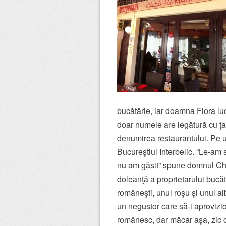
bucătărie, iar doamna Flora lu
doar numele are legătură cu ţar
denumirea restaurantului. Pe un
Bucureştiul Interbelic. “Le-am 
nu am găsit” spune domnul Chris
doleanţă a proprietarului bucă
româneşti, unul roşu şi unul al
un negustor care să-i aprovizi
românesc, dar măcar aşa, zic cei