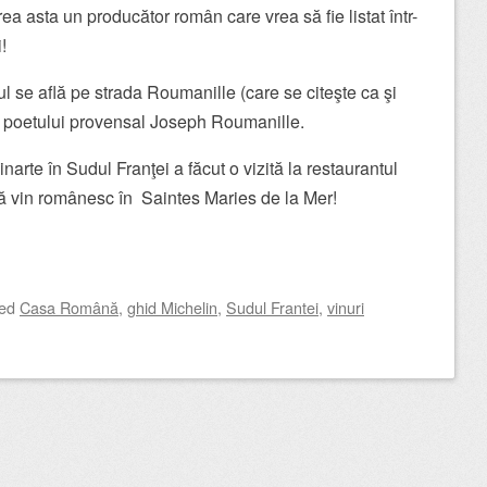
a asta un producător român care vrea să fie listat într-
!
ul se află pe strada Roumanille (care se citeşte ca şi
poetului provensal Joseph Roumanille.
narte în Sudul Franţei a făcut o vizită la restaurantul
tă vin românesc în Saintes Maries de la Mer!
ged
Casa Română
,
ghid Michelin
,
Sudul Frantei
,
vinuri