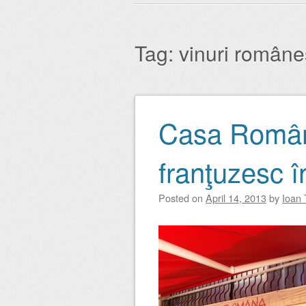
Main menu
to
content
Tag:
vinuri române
Casa Română
Post navigation
franţuzesc î
Posted on
April 14, 2013
by
Ioan 