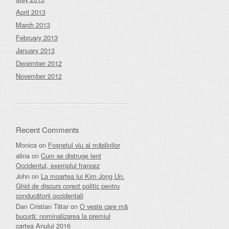
April 2013
March 2013
February 2013
January 2013
December 2012
November 2012
Recent Comments
Monica
on
Foșnetul viu al măslinilor
alina
on
Cum se distruge lent
Occidentul, exemplul francez
John
on
La moartea lui Kim Jong Un.
Ghid de discurs corect politic pentru
conducătorii occidentali
Dan Cristian Tătar
on
O veste care mă
bucură: nominalizarea la premiul
cartea Anului 2016