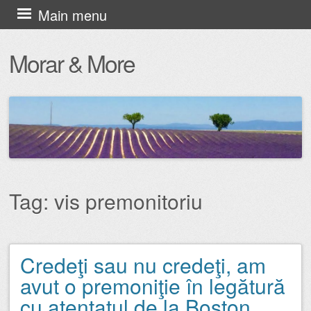
Skip
Main menu
to
Morar & More
content
Tag:
vis premonitoriu
Credeţi sau nu credeţi, am
Post navigation
avut o premoniţie în legătură
cu atentatul de la Boston