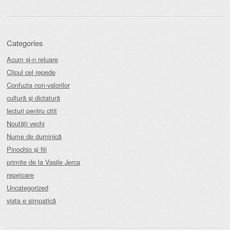
Categories
Acum și-n reluare
Clipul cel repede
Confuzia non-valorilor
cultură şi dictatură
lecturi pentru citit
Noutăţi vechi
Nume de duminică
Pinochio şi fiii
primite de la Vasile Jerca
repejoare
Uncategorized
viata e simpatică