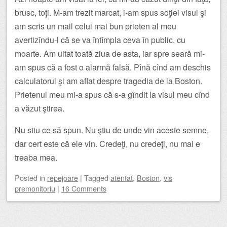
brusc, toţi. M-am trezit marcat, i-am spus soţiei visul şi
am scris un mail celui mai bun prieten al meu
avertizîndu-l că se va întîmpla ceva în public, cu
moarte. Am uitat toată ziua de asta, iar spre seară mi-
am spus că a fost o alarmă falsă. Pînă cînd am deschis
calculatorul şi am aflat despre tragedia de la Boston.
Prietenul meu mi-a spus că s-a gîndit la visul meu cînd
a văzut ştirea.
Nu stiu ce să spun. Nu ştiu de unde vin aceste semne,
dar cert este că ele vin. Credeţi, nu credeţi, nu mai e
treaba mea.
Posted
in
repejoare
|
Tagged
atentat
,
Boston
,
vis
premonitoriu
|
16 Comments