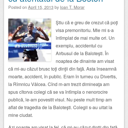
Posted on
April 15, 2013
by
Ioan T. Morar
Ştiu că e greu de crezut că poţi
visa premonitoriu. Mie mi s-a
întîmplat de mai multe ori. Un
exemplu, accidentul cu
Airbusul de la Baloteşti. În
noaptea de dinainte am visat
că mi-au căzut brusc toţi dinţii din faţă. Asta înseamnă
moarte, accident, în public. Eram în turneu cu Divertis,
la Rîmnicu Vâlcea. Cînd m-am trezit dimineaţa am
spus cîtorva colegi că se va întîmpla o nenorocire
publică, le-am povestit visul. Nu peste mult timp am
aflat de tragedia de la Baloteşti. Colegii s-au uitat la
mine ciudat.
Azi noapte am visat la fel, că mi-au căzut dinţii din faţă,