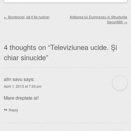
Post navigation
←
Bombonel, să-ţi fie ruşine!
Arătarea lui Dumnezeu în Structurile
Securităţii
→
4 thoughts on “
Televiziunea ucide. Şi
chiar sinucide
”
alin savu
says:
April 1, 2013 at 7:34 pm
Mare dreptate ai!
Reply