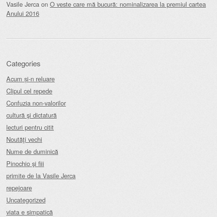
Vasile Jerca
on
O veste care mă bucură: nominalizarea la premiul cartea
Anului 2016
Categories
Acum și-n reluare
Clipul cel repede
Confuzia non-valorilor
cultură şi dictatură
lecturi pentru citit
Noutăţi vechi
Nume de duminică
Pinochio şi fiii
primite de la Vasile Jerca
repejoare
Uncategorized
viata e simpatică