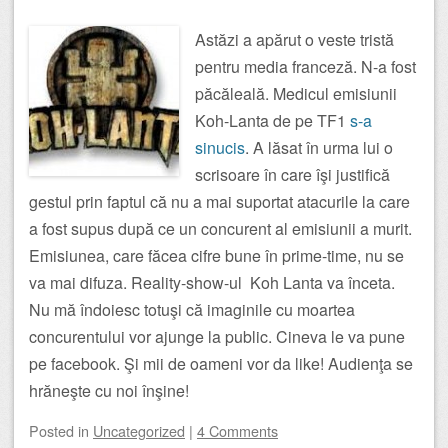
Astăzi a apărut o veste tristă
pentru media franceză. N-a fost
păcăleală. Medicul emisiunii
Koh-Lanta de pe TF1
s-a
sinucis
. A lăsat în urma lui o
scrisoare în care îşi justifică
gestul prin faptul că nu a mai suportat atacurile la care
a fost supus după ce un concurent al emisiunii a murit.
Emisiunea, care făcea cifre bune în prime-time, nu se
va mai difuza. Reality-show-ul Koh Lanta va înceta.
Nu mă îndoiesc totuşi că imaginile cu moartea
concurentului vor ajunge la public. Cineva le va pune
pe facebook. Şi mii de oameni vor da like! Audienţa se
hrăneşte cu noi înşine!
Posted
in
Uncategorized
|
4 Comments