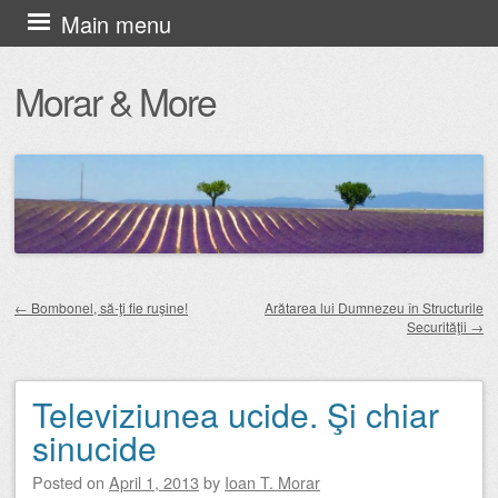
Skip
Main menu
to
Morar & More
content
←
Bombonel, să-ţi fie ruşine!
Arătarea lui Dumnezeu în Structurile
Securităţii
→
Post navigation
Televiziunea ucide. Şi chiar
sinucide
Posted on
April 1, 2013
by
Ioan T. Morar