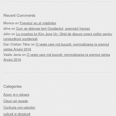
Recent Comments
Monica
on
Foșnetul viu al măslinilor
alina
on
Cum se distruge lent Occidentul, exemplul francez
John
on
La moartea lui Kim Jong Un. Ghid de discurs corect politic pentru
conducătorii occidentali
Dan Cristian Tătar
on
O veste care mă bucură: nominalizarea la premiul
cartea Anului 2016
Vasile Jerca
on
O veste care mă bucură: nominalizarea la premiul cartea
Anului 2016
Categories
Acum și-n reluare
Clipul cel repede
Confuzia non-valorilor
cultură şi dictatură