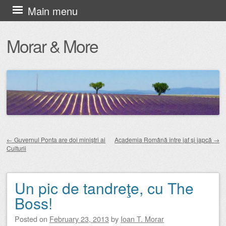
Skip
Main menu
to
Morar & More
content
←
Guvernul Ponta are doi miniștri ai
Academia Română între jaf și japcă
→
Culturii
Post navigation
Un pic de tandreţe, cu The
Boss!
Posted on
February 23, 2013
by
Ioan T. Morar