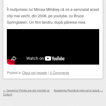
Îi mulţumesc lui Mircea Mihăieş că mi-a semnalat acest
clip mai vechi, din 2008, pe youtube, cu Bruce
Springsteen. Un film tandru, după părerea mea.
Posted
in
Clipul cel repede
|
2 Comments
Post navigation
←
Guvernul Ponta are doi miniștri ai
Academia Română între jaf și japcă
→
Culturii