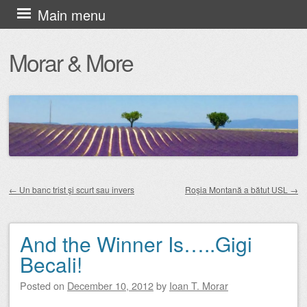
Skip
Main menu
to
Morar & More
content
←
Un banc trist şi scurt sau invers
Roşia Montană a bătut USL
→
Post navigation
And the Winner Is…..Gigi
Becali!
Posted on
December 10, 2012
by
Ioan T. Morar