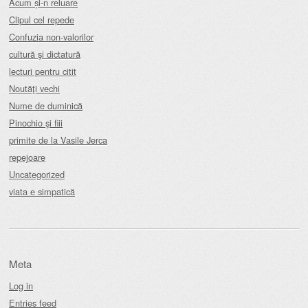
Acum și-n reluare
Clipul cel repede
Confuzia non-valorilor
cultură şi dictatură
lecturi pentru citit
Noutăţi vechi
Nume de duminică
Pinochio şi fiii
primite de la Vasile Jerca
repejoare
Uncategorized
viata e simpatică
Meta
Log in
Entries feed