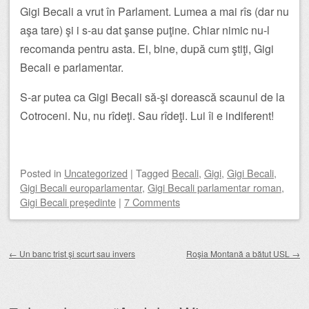
Gigi Becali a vrut în Parlament. Lumea a mai rîs (dar nu
aşa tare) şi i s-au dat şanse puţine. Chiar nimic nu-l
recomanda pentru asta. Ei, bine, după cum ştiţi, Gigi
Becali e parlamentar.
S-ar putea ca Gigi Becali să-şi dorească scaunul de la
Cotroceni. Nu, nu rîdeţi. Sau rîdeţi. Lui îi e indiferent!
Posted
in
Uncategorized
|
Tagged
Becali
,
Gigi
,
Gigi Becali
,
Gigi Becali europarlamentar
,
Gigi Becali parlamentar roman
,
Gigi Becali preşedinte
|
7 Comments
Post navigation
←
Un banc trist şi scurt sau invers
Roşia Montană a bătut USL
→