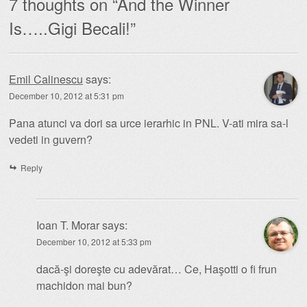
7 thoughts on “
And the Winner
Is…..Gigi Becali!
”
Emil Calinescu
says:
December 10, 2012 at 5:31 pm
Pana atunci va dori sa urce ierarhic in PNL. V-ati mira sa-l
vedeti in guvern?
Reply
Ioan T. Morar
says:
December 10, 2012 at 5:33 pm
dacă-şi doreşte cu adevărat… Ce, Haşotti o fi frun
machidon mai bun?