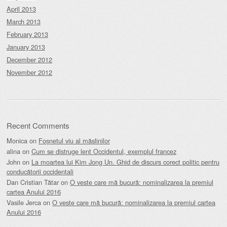
April 2013
March 2013
February 2013
January 2013
December 2012
November 2012
Recent Comments
Monica
on
Foșnetul viu al măslinilor
alina
on
Cum se distruge lent Occidentul, exemplul francez
John
on
La moartea lui Kim Jong Un. Ghid de discurs corect politic pentru
conducătorii occidentali
Dan Cristian Tătar
on
O veste care mă bucură: nominalizarea la premiul
cartea Anului 2016
Vasile Jerca
on
O veste care mă bucură: nominalizarea la premiul cartea
Anului 2016