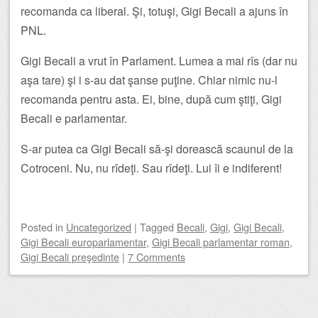
recomanda ca liberal. Şi, totuşi, Gigi Becali a ajuns în
PNL.
Gigi Becali a vrut în Parlament. Lumea a mai rîs (dar nu
aşa tare) şi i s-au dat şanse puţine. Chiar nimic nu-l
recomanda pentru asta. Ei, bine, după cum ştiţi, Gigi
Becali e parlamentar.
S-ar putea ca Gigi Becali să-şi dorească scaunul de la
Cotroceni. Nu, nu rîdeţi. Sau rîdeţi. Lui îi e indiferent!
Posted
in
Uncategorized
|
Tagged
Becali
,
Gigi
,
Gigi Becali
,
Gigi Becali europarlamentar
,
Gigi Becali parlamentar roman
,
Gigi Becali preşedinte
|
7 Comments