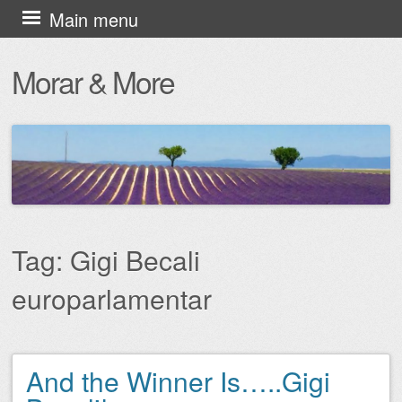
Skip
Main menu
to
Morar & More
content
Tag:
Gigi Becali
europarlamentar
And the Winner Is…..Gigi
Post navigation