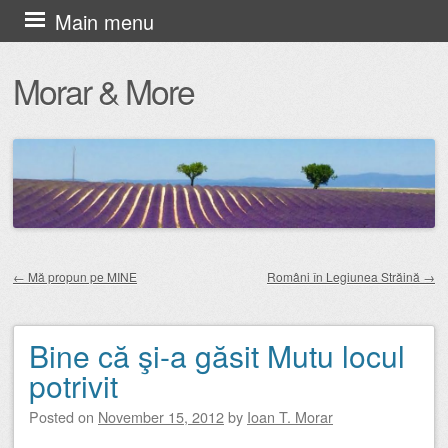
Skip
Main menu
to
Morar & More
content
←
Mă propun pe MINE
Români în Legiunea Străină
→
Post navigation
Bine că şi-a găsit Mutu locul
potrivit
Posted on
November 15, 2012
by
Ioan T. Morar