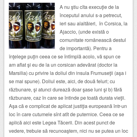
A nu ştiu cîta execuţie de la
începutul anului s-a petrecut,
ieri sau alaltăieri, în Corsica, la
Ajaccio, (unde există o
comunitate românească destul
de importantă). Pentru a
înţelege puţin ceea ce se întîmplă acolo, vă spun ce
am aflat şi eu de la un corsican adevărat (doctor la
Marsilia) cu privire la doliul din insula Frumuseţii (aşa i
se mai spune). Doliul este, aici, de două feluri; cu
răzbunare, şi atunci durează doar şase luni şi b) fără
răzbunare, caz în care se întinde pe toată durata vieţii.
Aşa că e complicat de aplicat justiţia europeană într-un
loc în care cutumele sînt atît de puternice. Ceea ce se
aplică aici este Legea Tăcerii. Din acest punct de
vedere, trebuie să recunoaştem, nici nu se putea un loc