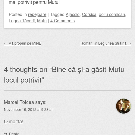
mai potrivit pentru Mutu!
Posted
in
repejoare
|
Tagged
Ajaccio
,
Corsica
,
doliu corsican
,
Legea Tăcerii
,
Mutu
|
4 Comments
Post navigation
←
Mă propun pe MINE
Români în Legiunea Străină
→
4 thoughts on “
Bine că şi-a găsit Mutu
locul potrivit
”
Marcel Tolcea
says:
November 16, 2012 at 9:23 am
O mer’ta!
Reply