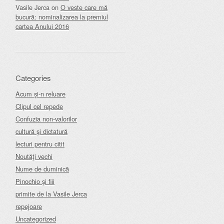
Vasile Jerca
on
O veste care mă
bucură: nominalizarea la premiul
cartea Anului 2016
Categories
Acum și-n reluare
Clipul cel repede
Confuzia non-valorilor
cultură şi dictatură
lecturi pentru citit
Noutăţi vechi
Nume de duminică
Pinochio şi fiii
primite de la Vasile Jerca
repejoare
Uncategorized