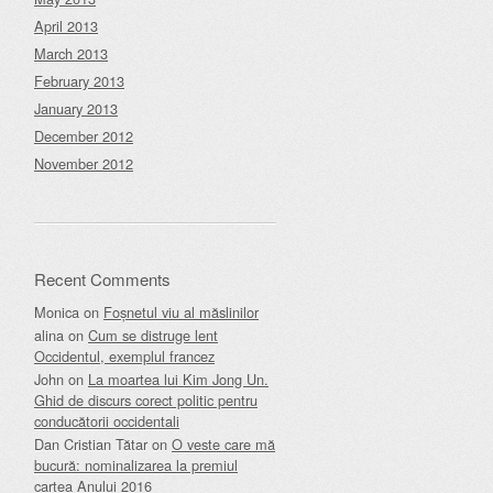
April 2013
March 2013
February 2013
January 2013
December 2012
November 2012
Recent Comments
Monica
on
Foșnetul viu al măslinilor
alina
on
Cum se distruge lent
Occidentul, exemplul francez
John
on
La moartea lui Kim Jong Un.
Ghid de discurs corect politic pentru
conducătorii occidentali
Dan Cristian Tătar
on
O veste care mă
bucură: nominalizarea la premiul
cartea Anului 2016