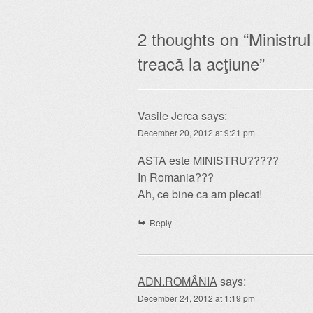
2 thoughts on “
Ministrul
treacă la acţiune
”
Vasile Jerca
says:
December 20, 2012 at 9:21 pm
ASTA este MINISTRU?????
In Romania???
Ah, ce bine ca am plecat!
Reply
ADN.ROMÂNIA
says:
December 24, 2012 at 1:19 pm