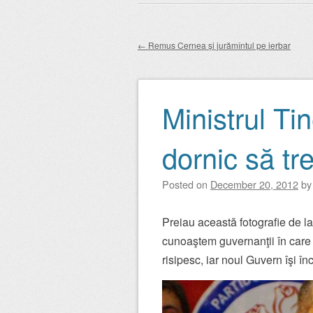
Main menu
to
content
←
Remus Cernea și jurămîntul pe ierbar
Post navigation
Ministrul Tin
dornic să tr
Posted on
December 20, 2012
b
Preiau această fotografie de l
cunoaştem guvernanţii în care n
risipesc, iar noul Guvern îşi în