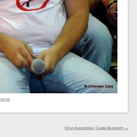
ments
Vinul Apocalipsei, Cuvée Bugarach
→