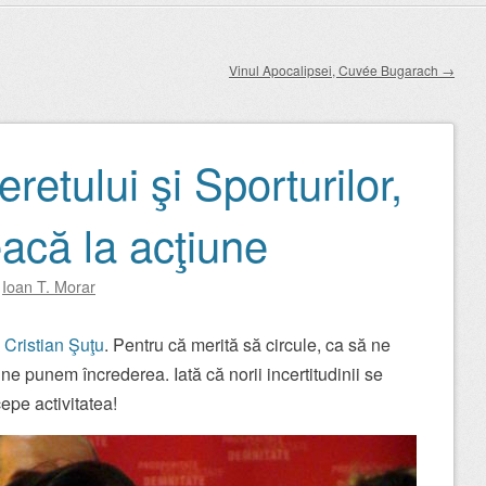
Vinul Apocalipsei, Cuvée Bugarach
→
eretului şi Sporturilor,
eacă la acţiune
y
Ioan T. Morar
a
Cristian Şuţu
. Pentru că merită să circule, ca să ne
e punem încrederea. Iată că norii incertitudinii se
cepe activitatea!