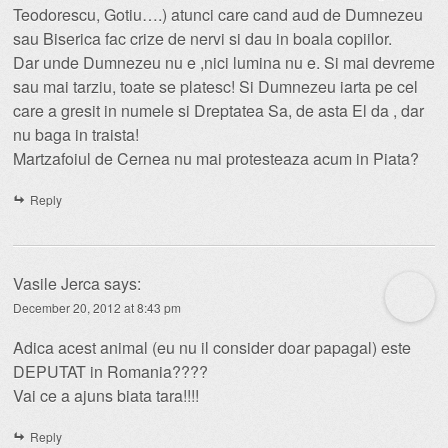
Teodorescu, Gotiu….) atunci care cand aud de Dumnezeu
sau Biserica fac crize de nervi si dau in boala copiilor.
Dar unde Dumnezeu nu e ,nici lumina nu e. Si mai devreme
sau mai tarziu, toate se platesc! Si Dumnezeu iarta pe cel
care a gresit in numele si Dreptatea Sa, de asta El da , dar
nu baga in traista!
Martzafoiul de Cernea nu mai protesteaza acum in Piata?
Reply
Vasile Jerca
says:
December 20, 2012 at 8:43 pm
Adica acest animal (eu nu il consider doar papagal) este
DEPUTAT in Romania????
Vai ce a ajuns biata tara!!!!
Reply