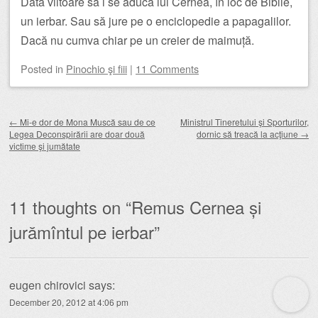
Data viitoare să i se aducă lui Cernea, în loc de Biblie,
un ierbar. Sau să jure pe o enciclopedie a papagalilor.
Dacă nu cumva chiar pe un creier de maimuță.
Posted
in
Pinochio şi fiii
|
11 Comments
Post navigation
←
Mi-e dor de Mona Muscă sau de ce
Ministrul Tineretului şi Sporturilor,
Legea Deconspirării are doar două
dornic să treacă la acţiune
→
victime şi jumătate
11 thoughts on “
Remus Cernea și
jurămîntul pe ierbar
”
eugen chirovici
says:
December 20, 2012 at 4:06 pm