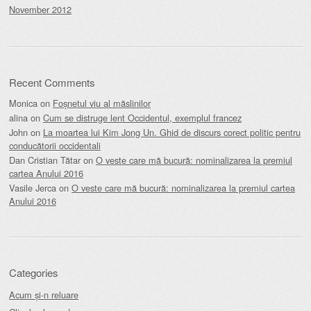
November 2012
Recent Comments
Monica
on
Foșnetul viu al măslinilor
alina
on
Cum se distruge lent Occidentul, exemplul francez
John
on
La moartea lui Kim Jong Un. Ghid de discurs corect politic pentru
conducătorii occidentali
Dan Cristian Tătar
on
O veste care mă bucură: nominalizarea la premiul
cartea Anului 2016
Vasile Jerca
on
O veste care mă bucură: nominalizarea la premiul cartea
Anului 2016
Categories
Acum și-n reluare