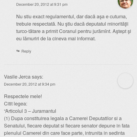
December 20, 2012 at 9:31 pm
Nu stiu exact regulamentul, dar dacă aşa e cutuma,
trebuie respectată. Nu ştiu dacă deputatul minorităţii
turco-tătare a primit Coranul pentru jurămînt. Aştept şi
eu lămuriri de la cineva mai informat.
Reply
Vasile Jerca
says:
December 20, 2012 at 9:34 pm
Respectele mele!
Citit legea:
“Articolul 3 – Juramantul
(1) Dupa constituirea legala a Camerei Deputatilor si a
Senatului, fiecare deputat si fiecare senator depune in fata
plenului Camerei din care face parte, intrunita in sedinta