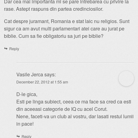
Dar cea mai importanta mi se pare intrebarea cu privire la
rase. Astept raspuns din partea credinciosilor.
Cat despre juramant, Romania e stat laic nu religios. Sunt
sigur ca am avut multi parlamentari atei care au jurat pe
biblie. Cum sa fie obligatoriu sa juri pe biblie?
Reply
Vasile Jerca
says:
December 22, 2012 at 1:55 am
D-le gica,
Esti pe linga subiect, ceea ce ma face sa cred ca esti
din aceeasi categorie de IQ cu acel Corut.
Nene, faceti-va un club al vostru, dar lasati restul lumii
in pace!
Reply