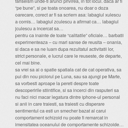
fariseism unde-ti arunci privirea, in tot locul. daca ar fi
“pe bune”, si pe toata onoarea, nu doar o doza
oarecare, corect ar fi sa scriem asa: labagiul xulescu
a comis… labagiul zculescu a afirmat ca… labagiul
jculescu a incercat sa…
pentru ca inainte de toate “calitatile” oficiale… barbatii
experimenteaza – cu mari sanse de reusita – onania,
si daca e sa ne luam dupa rezultatul activitatii lor,
strict personale, e lucrul care le reuseste, de departe,
cel mai bine.
sa vrei sa ai o spatie spatiala cat de cat operativa, sa
pui din nou piciorul pe Luna, sau sa ajungi pe Marte,
sa vorbesti aproape la pereti despre toate
descoperirile stiintifice, si sa incerci din rasputeri sa
nu faci nici macar legatura dintre iphone-ul personal
si anii in care traiesti, sa traiesti cu disperare
sentimentul ca esti un smecher bazat al carui
comportament schizoid nu poate fi remarcat in
imensitatea oceanului de comportamente schizoide…