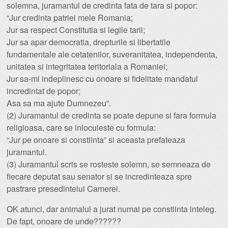
solemna, juramantul de credinta fata de tara si popor:
“Jur credinta patriei mele Romania;
Jur sa respect Constitutia si legile tarii;
Jur sa apar democratia, drepturile si libertatile
fundamentale ale cetatenilor, suveranitatea, independenta,
unitatea si integritatea teritoriala a Romaniei;
Jur sa-mi indeplinesc cu onoare si fidelitate mandatul
incredintat de popor;
Asa sa ma ajute Dumnezeu”.
(2) Juramantul de credinta se poate depune si fara formula
religioasa, care se inlocuieste cu formula:
“Jur pe onoare si constiinta” si aceasta prefateaza
juramantul.
(3) Juramantul scris se rosteste solemn, se semneaza de
fiecare deputat sau senator si se incredinteaza spre
pastrare presedintelui Camerei.
OK atunci, dar animalul a jurat numai pe constiinta inteleg.
De fapt, onoare de unde??????