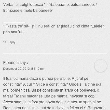
Vorba lui Luigi Ionescu * : “Baloaaane, baloaaaneee, /
frumoasele mele baloaneee”
__________
* P-ăsta tre’ să-l ştii, nu erai chiar ţîngău cînd cînta “Lalele”,
prin anii ’60.
Reply
Freedom
says:
December 20, 2012 at 5:10 pm
Ii lua foc mana daca o punea pe Biblie. A jurat pe
constiinta? A cui ? Si ce e constiinta? Unde si la cine s-a
mai pomenit sa juri pe constiinta in afara de bolsevici, o
farsa! Tiganii macar se jura pe mama, nevasta si copii!
Acest satanist a fost promovat de niste atei, in special pe
Realitatea net si sustinut de indivizi la fel ca el 9 Rogozanu,