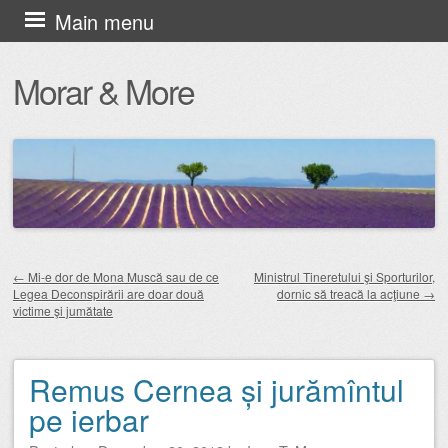
Skip
Main menu
to
Morar & More
content
←
Mi-e dor de Mona Muscă sau de ce
Ministrul Tineretului şi Sporturilor,
Legea Deconspirării are doar două
dornic să treacă la acţiune
→
Post navigation
victime şi jumătate
Remus Cernea și jurămîntul
pe ierbar