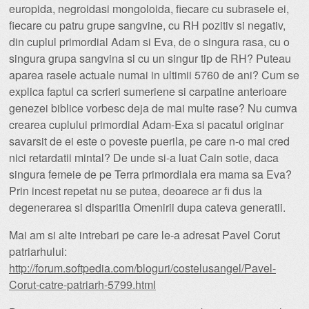
europida, negroidasi mongoloida, fiecare cu subrasele ei,
fiecare cu patru grupe sangvine, cu RH pozitiv si negativ,
din cuplul primordial Adam si Eva, de o singura rasa, cu o
singura grupa sangvina si cu un singur tip de RH? Puteau
aparea rasele actuale numai in ultimii 5760 de ani? Cum se
explica faptul ca scrieri sumeriene si carpatine anterioare
genezei biblice vorbesc deja de mai multe rase? Nu cumva
crearea cuplului primordial Adam-Exa si pacatul originar
savarsit de ei este o poveste puerila, pe care n-o mai cred
nici retardatii mintal? De unde si-a luat Cain sotie, daca
singura femeie de pe Terra primordiala era mama sa Eva?
Prin incest repetat nu se putea, deoarece ar fi dus la
degenerarea si disparitia Omenirii dupa cateva generatii.
Mai am si alte intrebari pe care le-a adresat Pavel Corut
patriarhului:
http://forum.softpedia.com/bloguri/costelusangel/Pavel-
Corut-catre-patriarh-5799.html