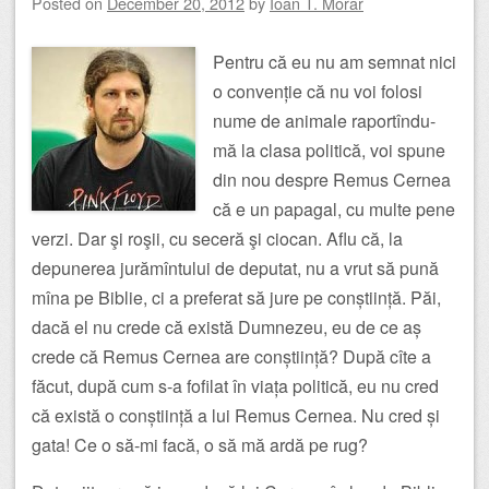
Posted on
December 20, 2012
by
Ioan T. Morar
Pentru că eu nu am semnat nici
o convenție că nu voi folosi
nume de animale raportîndu-
mă la clasa politică, voi spune
din nou despre Remus Cernea
că e un papagal, cu multe pene
verzi. Dar şi roşii, cu seceră şi ciocan. Aflu că, la
depunerea jurămîntului de deputat, nu a vrut să pună
mîna pe Biblie, ci a preferat să jure pe conștiință. Păi,
dacă el nu crede că există Dumnezeu, eu de ce aș
crede că Remus Cernea are conștiință? După cîte a
făcut, după cum s-a fofilat în viața politică, eu nu cred
că există o conștiință a lui Remus Cernea. Nu cred și
gata! Ce o să-mi facă, o să mă ardă pe rug?