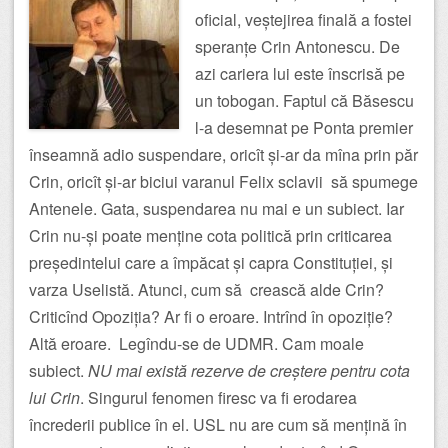
oficial, veștejirea finală a fostei
speranțe Crin Antonescu. De
azi cariera lui este înscrisă pe
un tobogan. Faptul că Băsescu
l-a desemnat pe Ponta premier
înseamnă adio suspendare, oricît și-ar da mîna prin păr
Crin, oricît și-ar biciui varanul Felix sclavii să spumege
Antenele. Gata, suspendarea nu mai e un subiect. Iar
Crin nu-și poate menține cota politică prin criticarea
președintelui care a împăcat și capra Constituției, și
varza Uselistă. Atunci, cum să crească alde Crin?
Criticînd Opoziția? Ar fi o eroare. Intrînd în opoziție?
Altă eroare. Legîndu-se de UDMR. Cam moale
subiect.
NU mai există rezerve de creștere pentru cota
lui Crin
. Singurul fenomen firesc va fi erodarea
încrederii publice în el. USL nu are cum să mențină în