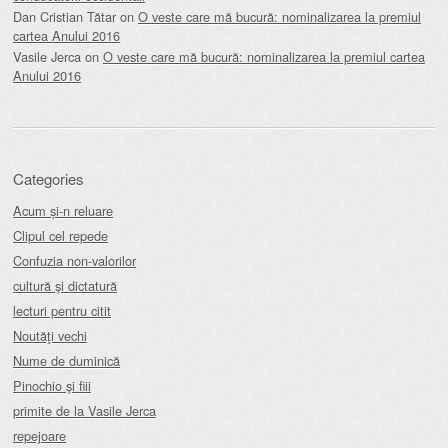
Dan Cristian Tătar
on
O veste care mă bucură: nominalizarea la premiul
cartea Anului 2016
Vasile Jerca
on
O veste care mă bucură: nominalizarea la premiul cartea
Anului 2016
Categories
Acum și-n reluare
Clipul cel repede
Confuzia non-valorilor
cultură şi dictatură
lecturi pentru citit
Noutăţi vechi
Nume de duminică
Pinochio şi fiii
primite de la Vasile Jerca
repejoare