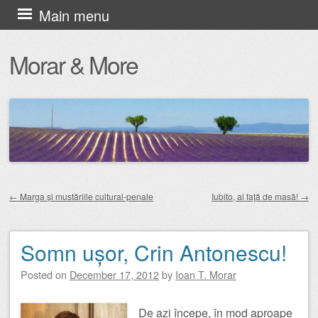
Skip
Main menu
to
Morar & More
content
←
Marga și mustăriile cultural-penale
Iubito, ai faţă de masă!
→
Post navigation
Somn ușor, Crin Antonescu!
Posted on
December 17, 2012
by
Ioan T. Morar
De azi începe, în mod aproape