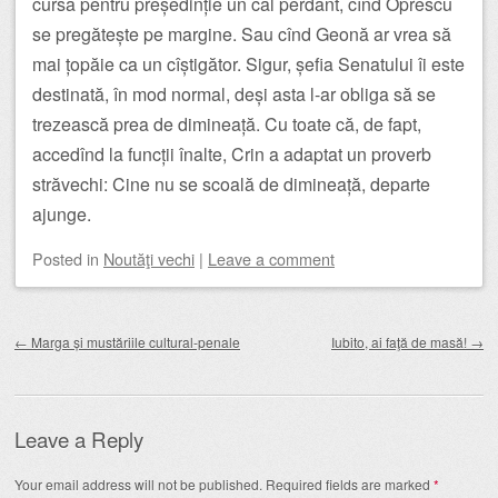
cursa pentru președinție un cal perdant, cînd Oprescu
se pregătește pe margine. Sau cînd Geonă ar vrea să
mai țopăie ca un cîștigător. Sigur, șefia Senatului îi este
destinată, în mod normal, deși asta l-ar obliga să se
trezească prea de dimineață. Cu toate că, de fapt,
accedînd la funcții înalte, Crin a adaptat un proverb
străvechi: Cine nu se scoală de dimineață, departe
ajunge.
Posted
in
Noutăţi vechi
|
Leave a comment
Post navigation
←
Marga și mustăriile cultural-penale
Iubito, ai faţă de masă!
→
Leave a Reply
Your email address will not be published.
Required fields are marked
*