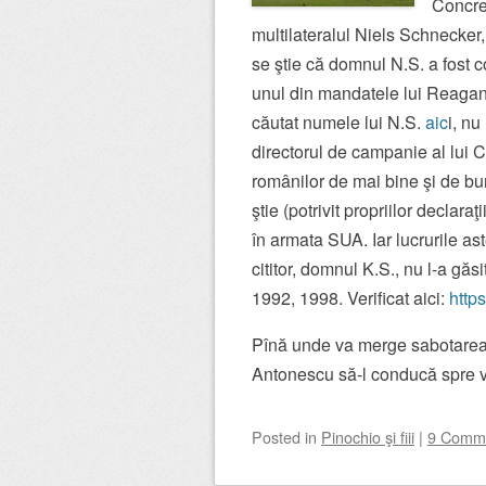
Concret
multilateralul Niels Schnecker,
se ştie că domnul N.S. a fost 
unul din mandatele lui Reagan. 
căutat numele lui N.S.
aic
i, nu
directorul de campanie al lui C
românilor de mai bine şi de bu
ştie (potrivit propriilor declar
în armata SUA. Iar lucrurile ast
cititor, domnul K.S., nu l-a gă
1992, 1998. Verificat aici:
http
Pînă unde va merge sabotarea 
Antonescu să-l conducă spre v
Posted
in
Pinochio şi fiii
|
9 Comm