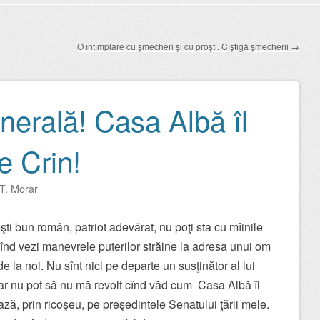
O întîmplare cu şmecheri şi cu proşti. Cîştigă şmecherii
→
nerală! Casa Albă îl
e Crin!
 T. Morar
ti bun român, patriot adevărat, nu poţi sta cu mîinile
cînd vezi manevrele puterilor străine la adresa unui om
 de la noi. Nu sînt nici pe departe un susţinător al lui
ar nu pot să nu mă revolt cînd văd cum Casa Albă îl
ză, prin ricoşeu, pe preşedintele Senatului ţării mele.