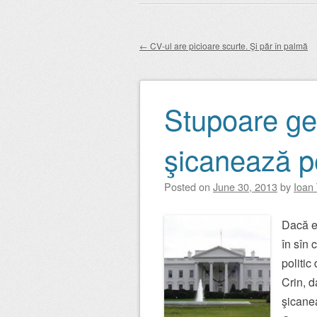
Main menu
to
content
←
CV-ul are picioare scurte. Şi păr în palmă
Post navigation
Stupoare ge
şicanează p
Posted on
June 30, 2013
by
Ioan
Dacă eş
în sîn 
politic
Crin, d
şicanea