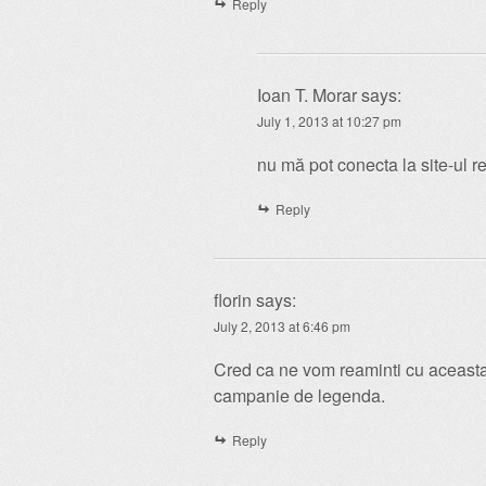
Reply
Ioan T. Morar
says:
July 1, 2013 at 10:27 pm
nu mă pot conecta la site-ul re
Reply
florin
says:
July 2, 2013 at 6:46 pm
Cred ca ne vom reaminti cu aceasta 
campanie de legenda.
Reply