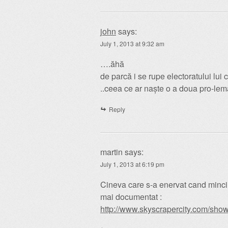
john
says:
July 1, 2013 at 9:32 am
….ăhă
de parcă i se rupe electoratului lui c
..ceea ce ar naște o a doua pro-lemă;
Reply
martin
says:
July 1, 2013 at 6:19 pm
Cineva care s-a enervat cand mincin
mai documentat :
http://www.skyscrapercity.com/s