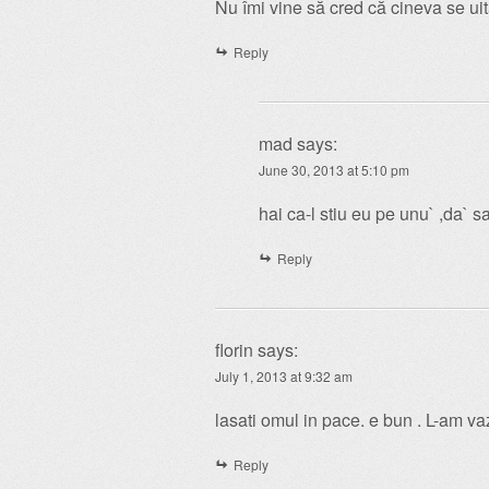
Nu îmi vine să cred că cineva se uită
Reply
mad
says:
June 30, 2013 at 5:10 pm
hai ca-l stiu eu pe unu` ,da` s
Reply
florin
says:
July 1, 2013 at 9:32 am
lasati omul in pace. e bun . L-am vaz
Reply