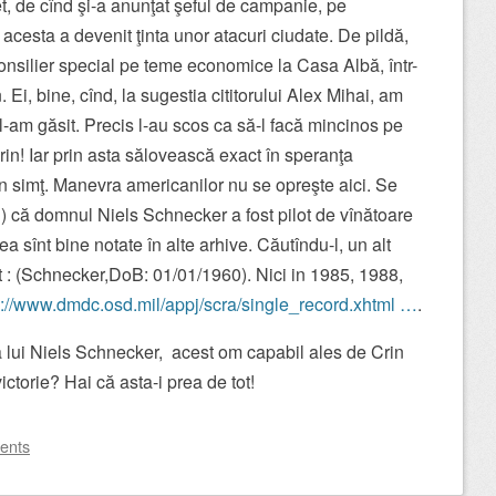
, de cînd şi-a anunţat şeful de campanie, pe
 acesta a devenit ţinta unor atacuri ciudate. De pildă,
consilier special pe teme economice la Casa Albă, într-
Ei, bine, cînd, la sugestia cititorului Alex Mihai, am
 l-am găsit. Precis l-au scos ca să-l facă mincinos pe
rin! Iar prin asta sălovească exact în speranţa
n simţ. Manevra americanilor nu se opreşte aici. Se
aţii) că domnul Niels Schnecker a fost pilot de vînătoare
ea sînt bine notate în alte arhive. Căutîndu-l, un alt
sit : (Schnecker,DoB: 01/01/1960). Nici in 1985, 1988,
s://www.dmdc.osd.mil/appj/scra/single_record.xhtml …
.
lui Niels Schnecker, acest om capabil ales de Crin
ictorie?
Hai că asta-i prea de tot!
ents