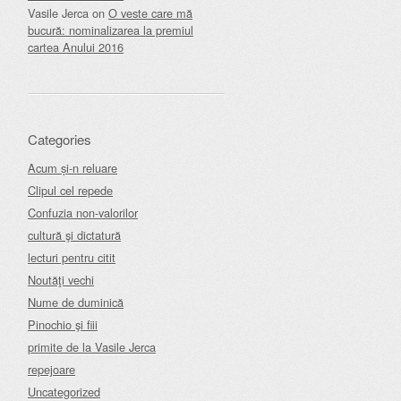
Vasile Jerca
on
O veste care mă
bucură: nominalizarea la premiul
cartea Anului 2016
Categories
Acum și-n reluare
Clipul cel repede
Confuzia non-valorilor
cultură şi dictatură
lecturi pentru citit
Noutăţi vechi
Nume de duminică
Pinochio şi fiii
primite de la Vasile Jerca
repejoare
Uncategorized