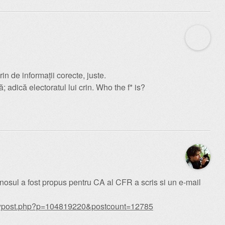
rin de informații corecte, juste.
 adică electoratul lui crin. Who the f* is?
osul a fost propus pentru CA al CFR a scris si un e-mail
howpost.php?p=104819220&postcount=12785