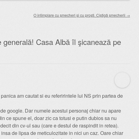
O întîmplare cu şmecheri şi cu proşti. Cîştigă şmecherii
→
 generală! Casa Albă îl şicanează pe
anica am cautat si eu referirintele lui NS prin partea de
r de google. Dar numele acestui personaj chiar nu apare
din ce spune el, doar zic ca totusi e putin dubios sa nu
ecit din cv-ul sau (care e destul de raspindit in retea).
insa de lipsa de meticulozitate in nici un caz. Oare chiar