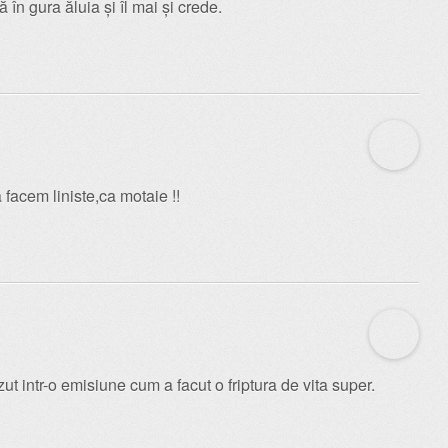
 în gura ăluia și îl mai și crede.
a facem liniste,ca motaie !!
ut intr-o emisiune cum a facut o friptura de vita super.