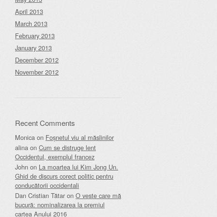
April 2013
March 2013
February 2013
January 2013
December 2012
November 2012
Recent Comments
Monica
on
Foșnetul viu al măslinilor
alina
on
Cum se distruge lent
Occidentul, exemplul francez
John
on
La moartea lui Kim Jong Un.
Ghid de discurs corect politic pentru
conducătorii occidentali
Dan Cristian Tătar
on
O veste care mă
bucură: nominalizarea la premiul
cartea Anului 2016