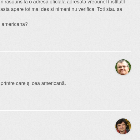
 un raspuns la o adresa oficiala adresata vreounei institutii
sta apare tot mai des si nimeni nu verifica. Toti stau sa
e americana?
 printre care şi cea americană.