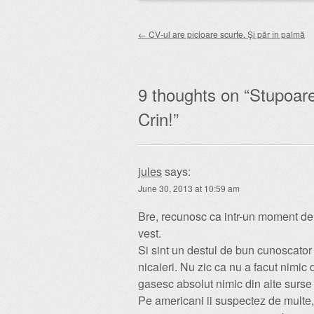
Post navigation
←
CV-ul are picioare scurte. Şi păr în palmă
9 thoughts on “
Stupoare
Crin!
”
jules
says:
June 30, 2013 at 10:59 am
Bre, recunosc ca intr-un moment de p
vest.
Si sint un destul de bun cunoscato
nicaieri. Nu zic ca nu a facut nimic 
gasesc absolut nimic din alte surse d
Pe americani ii suspectez de multe, 