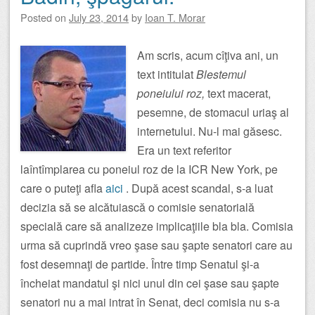
Posted on
July 23, 2014
by
Ioan T. Morar
Am scris, acum cîţiva ani, un
text intitulat
Blestemul
poneiului roz,
text macerat,
pesemne, de stomacul uriaş al
internetului. Nu-l mai găsesc.
Era un text referitor
laîntîmplarea cu poneiul roz de la ICR New York, pe
care o puteţi afla
aici
. După acest scandal, s-a luat
decizia să se alcătuiască o comisie senatorială
specială care să analizeze implicaţiile bla bla. Comisia
urma să cuprindă vreo şase sau şapte senatori care au
fost desemnaţi de partide. Între timp Senatul şi-a
încheiat mandatul şi nici unul din cei şase sau şapte
senatori nu a mai intrat în Senat, deci comisia nu s-a