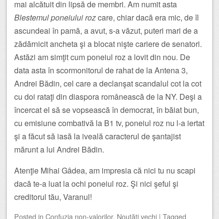
mai alcătuit din lipsă de membri. Am numit asta
Blestemul poneiului roz
care, chiar dacă era mic, de îl
ascundeai în pamă, a avut, s-a văzut, puteri mari de a
zădărnicit ancheta şi a blocat nişte cariere de senatori.
Astăzi am simţit cum poneiul roz a lovit din nou. De
data asta în scormonitorul de rahat de la Antena 3,
Andrei Bădin, cel care a declanşat scandalul cot la cot
cu doi rataţi din diaspora românească de la NY. Deşi a
încercat el să se vopsească în democrat, în băiat bun,
cu emisiune combativă la B1 tv, poneiul roz nu l-a iertat
şi a făcut să iasă la iveală caracterul de şantajist
mărunt a lui Andrei Bădin.
Atenţie Mihai Gâdea, am impresia că nici tu nu scapi
dacă te-a luat la ochi poneiul roz. Şi nici şeful şi
creditorul tău, Varanul!
Posted
in
Confuzia non-valorilor
,
Noutăţi vechi
|
Tagged