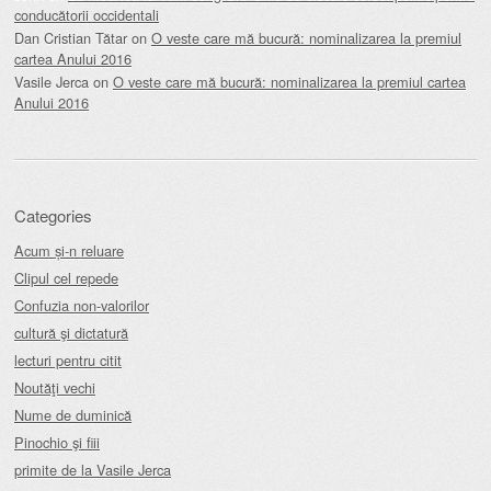
conducătorii occidentali
Dan Cristian Tătar
on
O veste care mă bucură: nominalizarea la premiul
cartea Anului 2016
Vasile Jerca
on
O veste care mă bucură: nominalizarea la premiul cartea
Anului 2016
Categories
Acum și-n reluare
Clipul cel repede
Confuzia non-valorilor
cultură şi dictatură
lecturi pentru citit
Noutăţi vechi
Nume de duminică
Pinochio şi fiii
primite de la Vasile Jerca