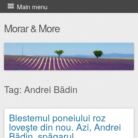
Skip
Main menu
to
Morar & More
content
Tag:
Andrei Bădin
Blestemul poneiului roz
Post navigation
loveşte din nou. Azi, Andrei
Bădin, şpăgarul.