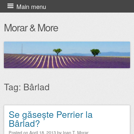
Skip
Main menu
to
Morar & More
content
Tag:
Bârlad
Se găsește Perrier la
Post navigation
Bârlad?
Posted on
April 18, 2013
by
Ioan T. Morar