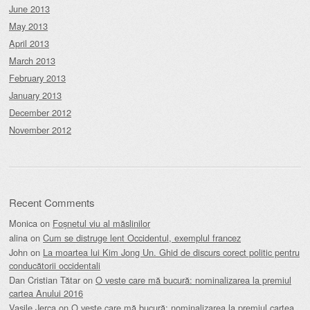
June 2013
May 2013
April 2013
March 2013
February 2013
January 2013
December 2012
November 2012
Recent Comments
Monica
on
Foșnetul viu al măslinilor
alina
on
Cum se distruge lent Occidentul, exemplul francez
John
on
La moartea lui Kim Jong Un. Ghid de discurs corect politic pentru
conducătorii occidentali
Dan Cristian Tătar
on
O veste care mă bucură: nominalizarea la premiul
cartea Anului 2016
Vasile Jerca
on
O veste care mă bucură: nominalizarea la premiul cartea