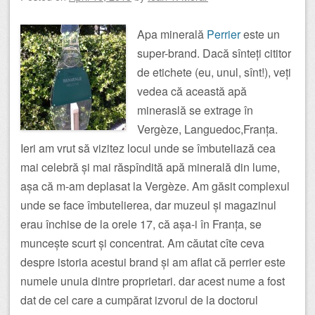
Apa minerală
Perrier
este un
super-brand. Dacă sînteți cititor
de etichete (eu, unul, sînt!), veți
vedea că această apă
mineraslă se extrage în
Vergèze, Languedoc,Franța.
Ieri am vrut să vizitez locul unde se îmbuteliază cea
mai celebră și mai răspîndită apă minerală din lume,
așa că m-am deplasat la Vergèze. Am găsit complexul
unde se face îmbutelierea, dar muzeul și magazinul
erau închise de la orele 17, că așa-i în Franța, se
muncește scurt și concentrat. Am căutat cîte ceva
despre istoria acestui brand și am aflat că perrier este
numele unuia dintre proprietari. dar acest nume a fost
dat de cel care a cumpărat izvorul de la doctorul