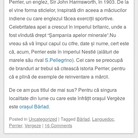
Perrier, un englez, Sir John Harmsworth, în 1903. De la
el vine forma sticlelor, inspirată din aceea a măciucilor
indiene cu care englezul făcea exerciții sportive.
Celebritatea apei a crescut în imperiul britanic, unde a
fost vîndută drept “Șampania apelor minerale”.Nu
vreau să vă împui capul cu cifre, date și nume, cert este
că, acum, Perrier este în imperiul Nestlé (alături de
marele său rival
S.Pellegrino
). Cei care se preocupă
de branduri ar trebui să citească istoria Perrier, pentru
că e plină de exemple de reinventare a mărcii.
De ce am pus titlul de mai sus? Pentru că singura
localitate din lume cu care este înfrățit orașul Vergèze
este
orașul Bârlad
.
Posted
in
Uncategorized
|
Tagged
Bârlad
,
Languedoc
,
Perrier
,
Vergeze
|
16 Comments