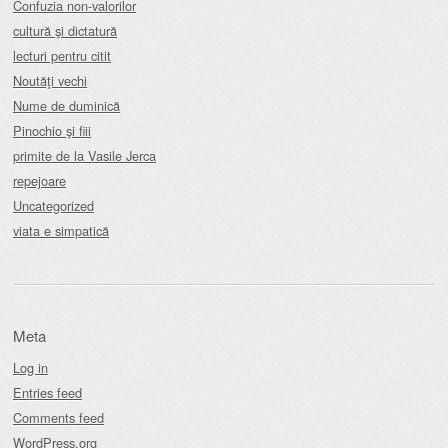
Confuzia non-valorilor
cultură şi dictatură
lecturi pentru citit
Noutăţi vechi
Nume de duminică
Pinochio şi fiii
primite de la Vasile Jerca
repejoare
Uncategorized
viata e simpatică
Meta
Log in
Entries feed
Comments feed
WordPress.org