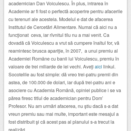
academician Dan Voiculescu. În plus, intrarea în
Academie ar fi fost o perfectă acoperire pentru afacerile
cu terenuri ale acesteia. Modelul e dat de afacerea
Institutul de Cercetări Alimentare. Numai că aici nu a
funcţionat ceva, iar rîvnitul tilu nu a mai venit. Ca
dovadă că Voiculescu a vrut să cumpere înaltul for, vă
reamintesc brusca apariţie, în 2007, a unui premiu al
Academiei Române cu banii lui Voiculescu, premiu în
valoare de trei miliarde de lei vechi. Aveţi
aici
linkul.
Socotelile au fost simple: dă vreo trei-patru premii din
astea, de 100.000 de dolari, iar după trei-patru ani e
asociere cu Academia Română, opiniei publice i se va
părea firesc titlul de academician pentru Dom’
Profesor. Nu am urmări afacerea, nu ştiu dacă s-a dat
vreun premiu sau mai multe, important este mesajul a
fost distribuit şi că acest pas al planului s-a trecut la
realizări.