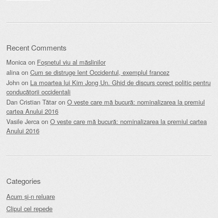
Recent Comments
Monica
on
Foșnetul viu al măslinilor
alina
on
Cum se distruge lent Occidentul, exemplul francez
John
on
La moartea lui Kim Jong Un. Ghid de discurs corect politic pentru
conducătorii occidentali
Dan Cristian Tătar
on
O veste care mă bucură: nominalizarea la premiul
cartea Anului 2016
Vasile Jerca
on
O veste care mă bucură: nominalizarea la premiul cartea
Anului 2016
Categories
Acum și-n reluare
Clipul cel repede