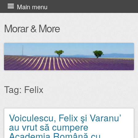
Skip
Main menu
to
Morar & More
content
Tag:
Felix
Voiculescu, Felix şi Varanu’
Post navigation
au vrut să cumpere
Academia Română cu