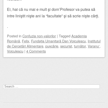
Ei, hai că nu mai e mult şi dom’Profesor va putea să
intre liniştit nişte ani la “facultate” şi să scrie nişte cărţi.
.
Posted
in
Confuzia non-valorilor
|
Tagged
Academia
Română
,
Felix
,
Fundaţia Umanitară Dan Voiculescu
,
Institutul
de Cercetări Alimentare
,
puşcărie
,
securist
,
turnător
,
Varanu'
,
Voiculescu
|
4 Comments
Post navigation
Search
for: