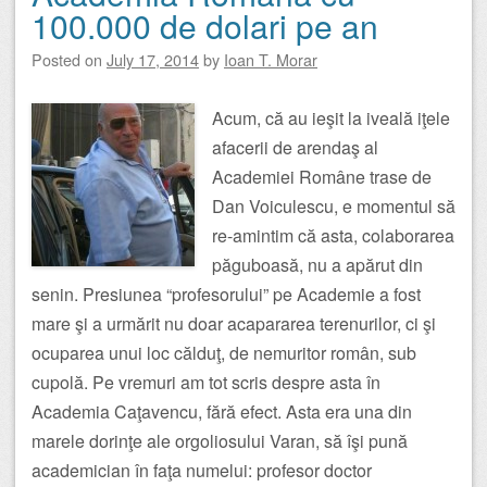
100.000 de dolari pe an
Posted on
July 17, 2014
by
Ioan T. Morar
Acum, că au ieşit la iveală iţele
afacerii de arendaş al
Academiei Române trase de
Dan Voiculescu, e momentul să
re-amintim că asta, colaborarea
păguboasă, nu a apărut din
senin. Presiunea “profesorului” pe Academie a fost
mare şi a urmărit nu doar acapararea terenurilor, ci şi
ocuparea unui loc călduţ, de nemuritor român, sub
cupolă. Pe vremuri am tot scris despre asta în
Academia Caţavencu, fără efect. Asta era una din
marele dorinţe ale orgoliosului Varan, să îşi pună
academician în faţa numelui: profesor doctor