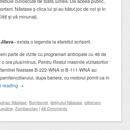
 trebuie cunoscute de toată lumea. De aceea public,
rtant. Năstase ș clica lui și-au bătut joc de noi și în
itiți și vă minunați.
Jilava
– exista o legenda la sfarsitul scrisorii.
vem parte de vizite cu programari anticipate cu 48 de
e o ora plus/minus. Pentru Restul masinile vizitatorilor
ile familiei Nastase B-222-WNA si B-111-WNA au
penitencdiarului, dupa bariera, cu motorul pornit ca in
e reading
→
Adrian Năstase
,
Bombonel
,
deţinutul Năstase
,
eliberare
uşcărie
,
Zambaccian
|
48 Comments