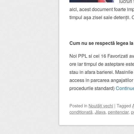
lucruri
aici, acest document foarte impo
timpul așa zisei sale detenții. C
Cum nu se respectă legea la 
Noi PPL si cei 16 Favorizati a
ore iar timpul de asteptare est
stau in afara barierei. Masin
access in parcarea angajatilor 
procedurile standard)
Continu
Posted
in
Noutăţi vechi
|
Tagged
condiţionată
,
Jilava
,
penitenciar
,
p