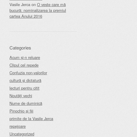
Vasile Jerca
on
O veste care mă
bucură: nominalizarea la premiul
cartea Anului 2016
Categories
Acum și-n reluare
Clipul cel repede
Confuzia non-valorilor
cultură şi dictatură
lecturi pentru citit
Noutăţi vechi
Nume de duminică
Pinochio şi fiii
primite de la Vasile Jerca
repejoare
Uncategorized