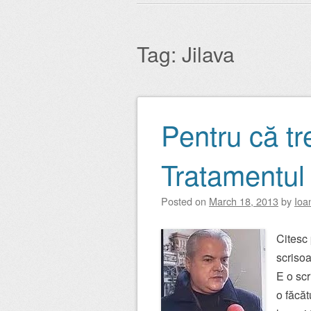
Main menu
to
content
Tag:
Jilava
Pentru că tr
Post navigation
Tratamentul 
Posted on
March 18, 2013
by
Ioa
Citesc 
scrisoa
E o scr
o făcăt