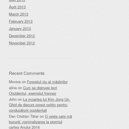
April 2013
March 2013
February 2013
January 2013
December 2012
November 2012
Recent Comments
Monica
on
Foșnetul viu al măslinilor
alina
on
Cum se distruge lent
Occidentul, exemplul francez
John
on
La moartea lui Kim Jong Un.
Ghid de discurs corect politic pentru
conducătorii occidentali
Dan Cristian Tătar
on
O veste care mă
bucură: nominalizarea la premiul
cartea Anului 2016