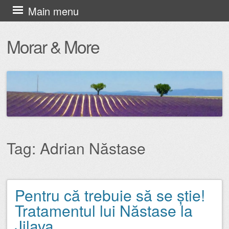
Skip
Main menu
to
Morar & More
content
Tag:
Adrian Năstase
Pentru că trebuie să se știe!
Post navigation
Tratamentul lui Năstase la
Jilava