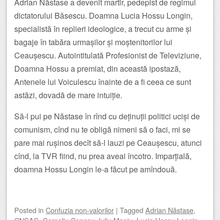
Adrian Năstase a devenit martir, pedepist de regimul
dictatorului Băsescu. Doamna Lucia Hossu Longin,
specialistă în replieri ideologice, a trecut cu arme și
bagaje în tabăra urmașilor și moștenitorilor lui
Ceaușescu. Autointitulată Profesionist de Televiziune,
Doamna Hossu a premiat, din această ipostază,
Antenele lui Voiculescu înainte de a fi ceea ce sunt
astăzi, dovadă de mare intuiție.
Să-l pui pe Năstase în rînd cu deținuții politici uciși de
comunism, cînd nu te obligă nimeni să o faci, mi se
pare mai rușinos decît să-l lauzi pe Ceaușescu, atunci
cînd, la TVR fiind, nu prea aveai încotro. Imparțială,
doamna Hossu Longin le-a făcut pe amîndouă.
Posted
in
Confuzia non-valorilor
|
Tagged
Adrian Năstase
,