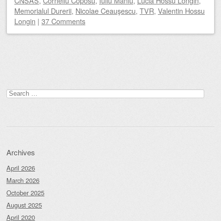
CNSAS
,
Corneliu Coposu
,
Iuliu Maniu
,
Lucia Hossu Longin
,
Memorialul Durerii
,
Nicolae Ceauşescu
,
TVR
,
Valentin Hossu
Longin
|
37 Comments
Post navigation
Search
for:
Archives
April 2026
March 2026
October 2025
August 2025
April 2020