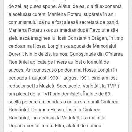
de zel, aș putea spune. Alături de ea, o altă exponentă
a aceluiași curent, Marilena Rotaru, supărată în anii
comunismului că nu a fost aleasă secretară de partid.
Marilena Rotaru s-a dus imediatt după Revoluție să-i
șlefuiască imaginea lui Iosif Constantin Drăgan, în timp
ce doamna Hossu Longin s-a apucat de Memorialul
Durerii. Nimic de zis, frumos. Cunoștințele din Cîntarea
României aplicate pe invers au fost o formulă de
succes. Am cunoscut-o pe doamna Hossu Longin în
perioada 1 august 1990-1 august 1991, cînd am fost
redactor șef la Muzică, Spectacole, Varietăți, la TVR (
am plecat de la TVR prin demisie!). Înainte de 89,
secția pe care am condus-o un an s-a numit Cîntarea
României. Doamna Hossu, fostă la Cîntarea
României, nu a rămas la Varietăți, s-a mutat la
Departamentul Teatru Film, alături de domnul