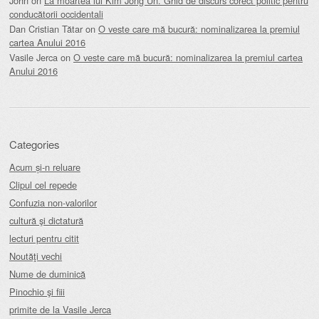
John
on
La moartea lui Kim Jong Un. Ghid de discurs corect politic pentru
conducătorii occidentali
Dan Cristian Tătar
on
O veste care mă bucură: nominalizarea la premiul
cartea Anului 2016
Vasile Jerca
on
O veste care mă bucură: nominalizarea la premiul cartea
Anului 2016
Categories
Acum și-n reluare
Clipul cel repede
Confuzia non-valorilor
cultură şi dictatură
lecturi pentru citit
Noutăţi vechi
Nume de duminică
Pinochio şi fiii
primite de la Vasile Jerca