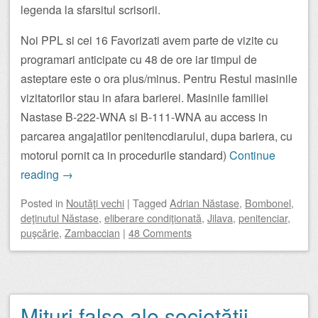
legenda la sfarsitul scrisorii.
Noi PPL si cei 16 Favorizati avem parte de vizite cu
programari anticipate cu 48 de ore iar timpul de
asteptare este o ora plus/minus. Pentru Restul masinile
vizitatorilor stau in afara barierei. Masinile familiei
Nastase B-222-WNA si B-111-WNA au access in
parcarea angajatilor penitencdiarului, dupa bariera, cu
motorul pornit ca in procedurile standard)
Continue
reading
→
Posted
in
Noutăţi vechi
|
Tagged
Adrian Năstase
,
Bombonel
,
deţinutul Năstase
,
eliberare condiţionată
,
Jilava
,
penitenciar
,
puşcărie
,
Zambaccian
|
48 Comments
Mituri false ale societății