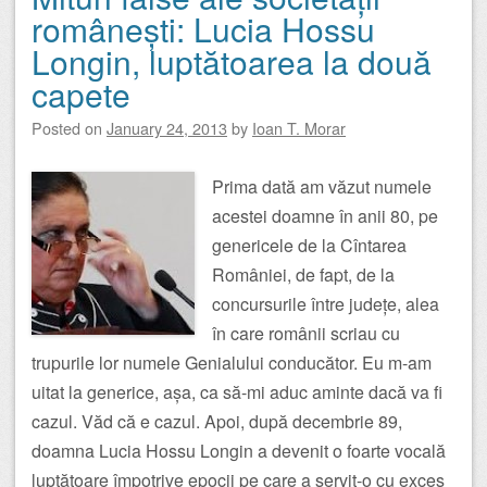
românești: Lucia Hossu
Longin, luptătoarea la două
capete
Posted on
January 24, 2013
by
Ioan T. Morar
Prima dată am văzut numele
acestei doamne în anii 80, pe
genericele de la Cîntarea
României, de fapt, de la
concursurile între județe, alea
în care românii scriau cu
trupurile lor numele Genialului conducător. Eu m-am
uitat la generice, așa, ca să-mi aduc aminte dacă va fi
cazul. Văd că e cazul. Apoi, după decembrie 89,
doamna Lucia Hossu Longin a devenit o foarte vocală
luptătoare împotrive epocii pe care a servit-o cu exces