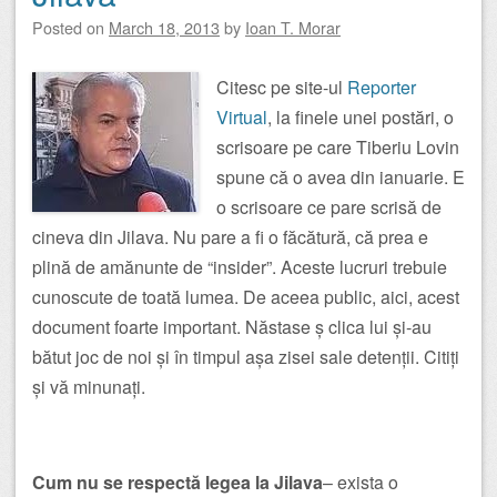
Posted on
March 18, 2013
by
Ioan T. Morar
Citesc pe site-ul
Reporter
Virtual
, la finele unei postări, o
scrisoare pe care Tiberiu Lovin
spune că o avea din ianuarie. E
o scrisoare ce pare scrisă de
cineva din Jilava. Nu pare a fi o făcătură, că prea e
plină de amănunte de “insider”. Aceste lucruri trebuie
cunoscute de toată lumea. De aceea public, aici, acest
document foarte important. Năstase ș clica lui și-au
bătut joc de noi și în timpul așa zisei sale detenții. Citiți
și vă minunați.
Cum nu se respectă legea la Jilava
– exista o