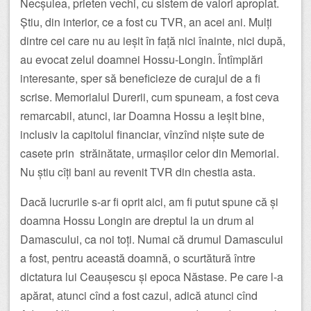
Necșulea, prieten vechi, cu sistem de valori apropiat.
Știu, din interior, ce a fost cu TVR, an acei ani. Mulți
dintre cei care nu au ieșit în față nici înainte, nici după,
au evocat zelul doamnei Hossu-Longin. Întîmplări
interesante, sper să beneficieze de curajul de a fi
scrise. Memorialul Durerii, cum spuneam, a fost ceva
remarcabil, atunci, iar Doamna Hossu a ieșit bine,
inclusiv la capitolul financiar, vînzînd niște sute de
casete prin străinătate, urmașilor celor din Memorial.
Nu știu cîți bani au revenit TVR din chestia asta.
Dacă lucrurile s-ar fi oprit aici, am fi putut spune că și
doamna Hossu Longin are dreptul la un drum al
Damascului, ca noi toți. Numai că drumul Damascului
a fost, pentru această doamnă, o scurtătură între
dictatura lui Ceaușescu și epoca Năstase. Pe care l-a
apărat, atunci cînd a fost cazul, adică atunci cînd