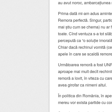
au avut noroc, ambarcațiunea n
Prima dată mi-am adus aminte de
Remora perfectă. Singur, parti
mai știu cum se chema) nu ar fi
toate. Cînd ventuza s-a tot slăbi
percepută ca “o soluție imorală
Chiar dacă rechinul vomită (ce
apele în care se scaldă remorel
Următoarea remoră a fost UNP
aproape mai mult decît rechinii
remoră a lovit, în viteza cu car
avea girofar ca nimeni altul.
În politica din România, în ape
mereu vor exista partide cu co