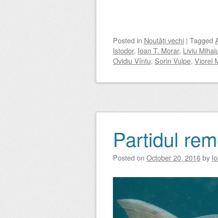
Posted
in
Noutăţi vechi
|
Tagged
Istodor
,
Ioan T. Morar
,
Liviu Mihai
Ovidiu Vîntu
,
Sorin Vulpe
,
Viorel 
Partidul re
Posted on
October 20, 2016
by
I