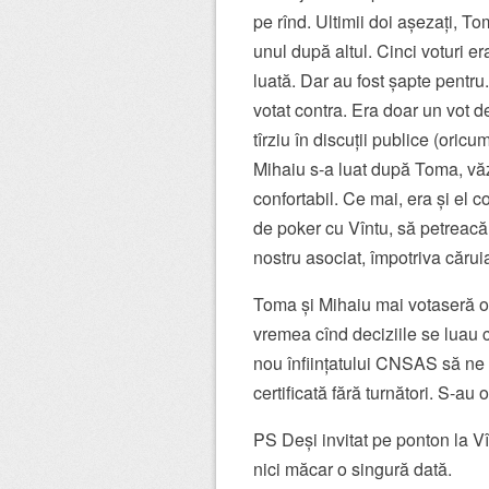
pe rînd. Ultimii doi așezați, To
unul după altul. Cinci voturi e
luată. Dar au fost șapte pentru.
votat contra. Era doar un vot d
tîrziu în discuții publice (oricum
Mihaiu s-a luat după Toma, văz
confortabil. Ce mai, era și el 
de poker cu Vîntu, să petreacă,
nostru asociat, împotriva cărui
Toma și Mihaiu mai votaseră o da
vremea cînd deciziile se luau
nou înființatului CNSAS să ne v
certificată fără turnători. S-au
PS Deși invitat pe ponton la V
nici măcar o singură dată.