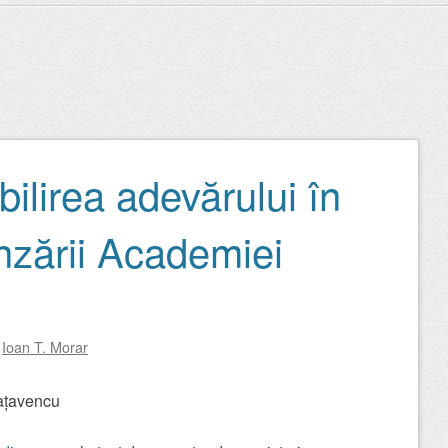
bilirea adevărului în
nzării Academiei
y
Ioan T. Morar