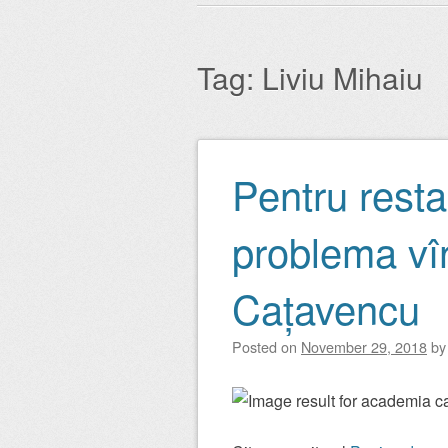
Main menu
to
content
Tag:
Liviu Mihaiu
Pentru resta
Post navigation
problema vî
Cațavencu
Posted on
November 29, 2018
b