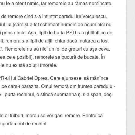
u le-a oferit nimic, iar remorele au rămas nemîncate.
 remore cînd s-a înființat partidul lui Voiculescu.
dul lui (care și-a tot schimbat numele de acum nici nu
 prins nimic. Așa, lipit de burta PSD s-a ghiftuit cu de
t, remora s-a lipit de alții, chiar dacă mutarea a fost
”. Remorele nu au nici un fel de grețuri cu așa ceva.
ea ce e posibil), remorele se bucură de bucate. În
e nu există soluții imorale.
R-ul lui Gabriel Oprea. Care ajunsese să mănînce
 pe care-i parazita. Omul remoră din fruntea partidului-
e-l purta rechinul, o stîncă submarină și s-a spart, deși
le ei tulburi, mereu se vor găsi remore. Pentru că
mportament de rechini.