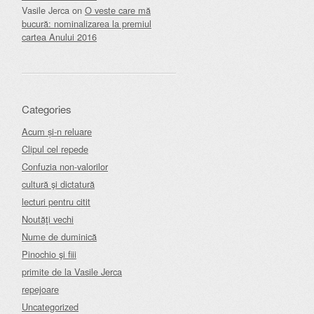
Vasile Jerca
on
O veste care mă
bucură: nominalizarea la premiul
cartea Anului 2016
Categories
Acum și-n reluare
Clipul cel repede
Confuzia non-valorilor
cultură şi dictatură
lecturi pentru citit
Noutăţi vechi
Nume de duminică
Pinochio şi fiii
primite de la Vasile Jerca
repejoare
Uncategorized