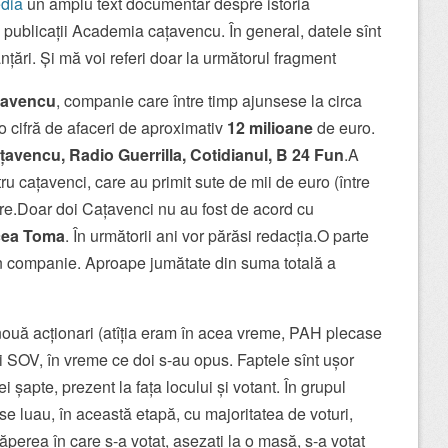
dia
un amplu text documentar despre istoria
de publicații Academia cațavencu. În general, datele sînt
nțări. Și mă voi referi doar la următorul fragment
țavencu
, companie care între timp ajunsese la circa
i o cifră de afaceri de aproximativ
12 milioane
de euro.
avencu, Radio Guerrilla, Cotidianul, B 24 Fun
.A
u cațavenci, care au primit sute de mii de euro (între
re.Doar doi Cațavenci nu au fost de acord cu
cea Toma
. În următorii ani vor părăsi redacția.O parte
 în companie. Aproape jumătate din suma totală a
 nouă acționari (atîția eram în acea vreme, PAH plecase
ui SOV, în vreme ce doi s-au opus. Faptele sînt ușor
ei șapte, prezent la fața locului și votant. În grupul
 se luau, în această etapă, cu majoritatea de voturi,
ăperea în care s-a votat, așezați la o masă, s-a votat