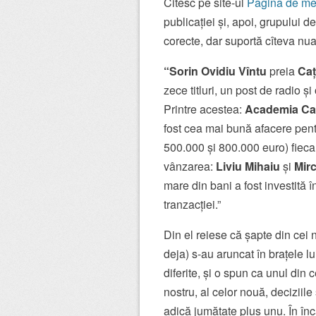
Citesc pe site-ul
Pagina de me
publicației și, apoi, grupului 
corecte, dar suportă cîteva nua
“Sorin Ovidiu Vîntu
preia
Ca
zece titluri, un post de radio ș
Printre acestea:
Academia Caț
fost cea mai bună afacere pentr
500.000 și 800.000 euro) fieca
vânzarea:
Liviu Mihaiu
și
Mir
mare din bani a fost investită
tranzacției.”
Din el reiese că șapte din cei
deja) s-au aruncat în brațele l
diferite, și o spun ca unul din c
nostru, al celor nouă, deciziile
adică jumătate plus unu. În înc