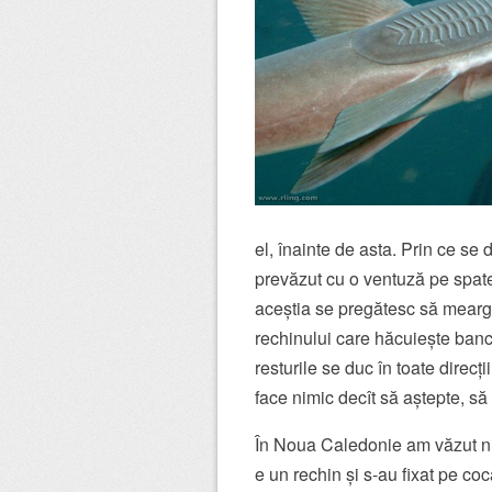
el, înainte de asta. Prin ce s
prevăzut cu o ventuză pe spate,
aceștia se pregătesc să meargă
rechinului care hăcuiește banc
resturile se duc în toate direcț
face nimic decît să aștepte, să
În Noua Caledonie am văzut ni
e un rechin și s-au fixat pe c