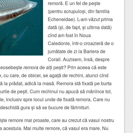
remoră. E un fel de pește
(pentru scrupuloși, din familia
Echeneidae
). L-am văzut prima
dată (și, de fapt, și ultima dată)
cînd am fost în Noua
Caledonie, într-o croazieră de o
jumătate de zi la Bariera de
Corali. Auzisem, însă, despre
e deosebește
remora
de alți pești? Prin aceea că este
 cu care, de obicei, se agață de rechini, atunci cînd
 la prădat, adică la masă. Remora stă fixată pe burta
urile de pești. Cum rechinul nu apucă să mănînce tot,
iile, inclusiv spre locul unde de fixată remora. Care nu
 deschidă gura și să se bucure de fărimituri.
ște remore mai proaste, care au crezut că vasul nostru
oca acestuia. Mai multe remore, că vasul era mare. Nu