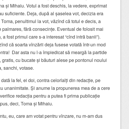
ma și Mihaiu. Votul a fost deschis, la vedere, exprimat
rau suficiente. Deja, după al șaselea vot, decizia era
 Toma, penultimul la vot, văzînd că totul e decis, a
e palmares, fără consecințe. Eventual de folosit mai
, a fost primul care s-a interesat “cînd intră banii”).
înd că soarta vînzării deja fusese votată într-un mod
contra! Dar asta nu l-a împiedicat să meargă la partide
 gratis, cu bucate și băuturi alese pe pontonul noului
a, sanchi, votase.
tă la fel, ei doi, contra celorlalți din redacție, pe
 cu unanimitate. Și anume la propunerea mea de a cere
erifice redacția pentru a putea fi prima publicație
 opus, deci, Toma și Mihaiu.
întu, eu, care am votat pentru vînzare, nu m-am dus