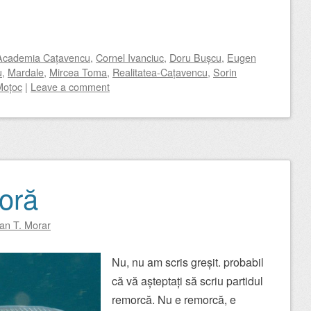
Academia Cațavencu
,
Cornel Ivanciuc
,
Doru Bușcu
,
Eugen
u
,
Mardale
,
Mircea Toma
,
Realitatea-Cațavencu
,
Sorin
Moțoc
|
Leave a comment
moră
oan T. Morar
Nu, nu am scris greșit. probabil
că vă așteptați să scriu partidul
remorcă. Nu e remorcă, e