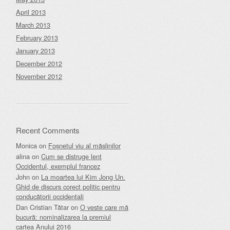
April 2013
March 2013
February 2013
January 2013
December 2012
November 2012
Recent Comments
Monica
on
Foșnetul viu al măslinilor
alina
on
Cum se distruge lent
Occidentul, exemplul francez
John
on
La moartea lui Kim Jong Un.
Ghid de discurs corect politic pentru
conducătorii occidentali
Dan Cristian Tătar
on
O veste care mă
bucură: nominalizarea la premiul
cartea Anului 2016