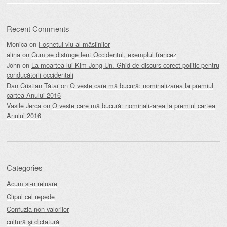
Recent Comments
Monica
on
Foșnetul viu al măslinilor
alina
on
Cum se distruge lent Occidentul, exemplul francez
John
on
La moartea lui Kim Jong Un. Ghid de discurs corect politic pentru
conducătorii occidentali
Dan Cristian Tătar
on
O veste care mă bucură: nominalizarea la premiul
cartea Anului 2016
Vasile Jerca
on
O veste care mă bucură: nominalizarea la premiul cartea
Anului 2016
Categories
Acum și-n reluare
Clipul cel repede
Confuzia non-valorilor
cultură şi dictatură