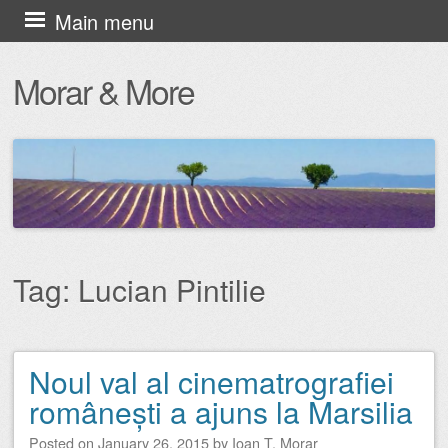
Skip
Main menu
to
Morar & More
content
Tag:
Lucian Pintilie
Noul val al cinematrografiei
Post navigation
românești a ajuns la Marsilia
Posted on
January 26, 2015
by
Ioan T. Morar