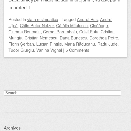
la proiecții.
Posted
in
viata e simpatică
|
Tagged
Andrei Rus
,
Andrei
Ujică
,
Călin Peter Netzer
,
Cătălin Mitulescu
,
Cinéăage
,
Cinéma Roumain
,
Cornel Porumboiu
,
Cristi Puiu
,
Cristian
Mungiu
,
Cristian Nemescu
,
Dana Bunescu
,
Dorothea Petre
,
Florin Șerban
,
Lucian Pintilie
,
Maria Răducanu
,
Radu Jude
,
Tudor Giurgiu
,
Vanina Vignal
|
5 Comments
Post navigation
Search
for:
Archives