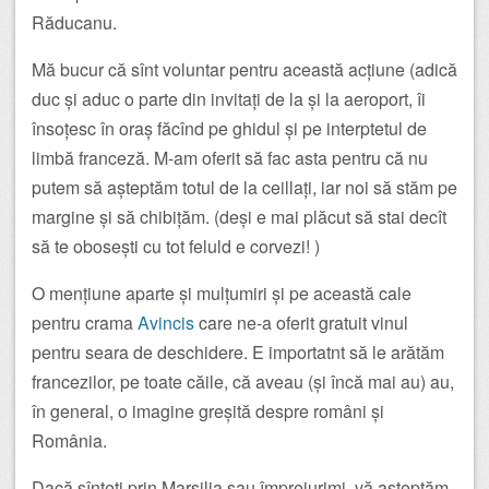
Răducanu.
Mă bucur că sînt voluntar pentru această acțiune (adică
duc și aduc o parte din invitați de la și la aeroport, îi
însoțesc în oraș făcînd pe ghidul și pe interptetul de
limbă franceză. M-am oferit să fac asta pentru că nu
putem să așteptăm totul de la ceillați, iar noi să stăm pe
margine și să chibițăm. (deși e mai plăcut să stai decît
să te obosești cu tot feluld e corvezi! )
O mențiune aparte și mulțumiri și pe această cale
pentru crama
Avincis
care ne-a oferit gratuit vinul
pentru seara de deschidere. E importatnt să le arătăm
francezilor, pe toate căile, că aveau (și încă mai au) au,
în general, o imagine greșită despre români și
România.
Dacă sînteți prin Marsilia sau împrejurimi, vă așteptăm