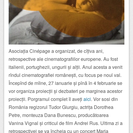
Asociația Cinépage a organizat, de cîțiva ani,
retrospective ale cinematografiilor europene. Au fost
italienii, portughezii, ungurii și alții. Anul acesta a venit
rîndul cinematografiei românești, cu focus pe noul val.
Începînd de mîine, 27 ianuarie și pînă în 4 februarie se
vor organiza proiecții și dezbateri pe marginea acestor
proiecții. Porgramul complet îl aveți
aici
. Vor sosi din
România regizorul Tudor Giurgiu, actrița Dorothea
Petre, monteuza Dana Bunescu, producătoarea
Vanina Vignal și criticul de film Andrei Rus. Ultima zi a
retrospectivei se va încheia cu un concert Maria