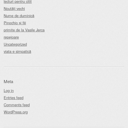
lecturi pentru citit
Noutăţi vechi
Nume de duminică
Pinochio şi fiii
primite de la Vasile Jerca
repejoare
Uncategorized
viata e simpatică
Meta
Log in
Entries feed
Comments feed
WordPress.org