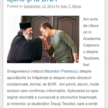
Posted on
September 12, 2014
by
Ioan T. Morar
Am scris
de cîteva
ori în
Academia
Cațavenc
u despre
Teodosie,
fost
Snagoveanul (născut
Macedon Petrescu
), despre
apucăturile lui hrăpărețe și despre unele obiceiuri
condamnate, formal, de BOR . Am primit, atunci, multe
scrisori care confirmau informațiile. Aplecarea lui spre
arginți necinstiți e cunoscută și structurilor bisericești,
și mirenilor, și studenților. Însuși Teoctist, care a simțit