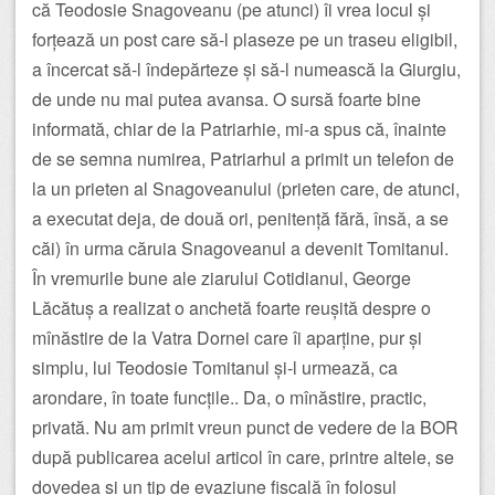
că Teodosie Snagoveanu (pe atunci) îi vrea locul și
forțează un post care să-l plaseze pe un traseu eligibil,
a încercat să-l îndepărteze și să-l numească la Giurgiu,
de unde nu mai putea avansa. O sursă foarte bine
informată, chiar de la Patriarhie, mi-a spus că, înainte
de se semna numirea, Patriarhul a primit un telefon de
la un prieten al Snagoveanului (prieten care, de atunci,
a executat deja, de două ori, penitență fără, însă, a se
căi) în urma căruia Snagoveanul a devenit Tomitanul.
În vremurile bune ale ziarului Cotidianul, George
Lăcătuș a realizat o anchetă foarte reușită despre o
mînăstire de la Vatra Dornei care îi aparține, pur și
simplu, lui Teodosie Tomitanul și-l urmează, ca
arondare, în toate funcțile.. Da, o mînăstire, practic,
privată. Nu am primit vreun punct de vedere de la BOR
după publicarea acelui articol în care, printre altele, se
dovedea și un tip de evaziune fiscală în folosul