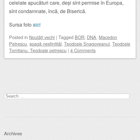
celelate apucături care, deși sînt permise în Europa,
sînt condamnate, încă, de Biserică.
Sursa foto
aici
Posted
in
Noutăţi vechi
|
Tagged
BOR
,
DNA
,
Macedon
Petrescu
,
șpagă nesfințităl
,
Teodosie Snagoveanul
,
Teodosie
Tomitanu. Teodosie petrescu
|
4 Comments
Post navigation
Search
for:
Archives