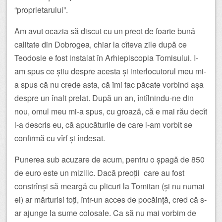
“proprietarului”.
Am avut ocazia să discut cu un preot de foarte bună
calitate din Dobrogea, chiar la cîteva zile după ce
Teodosie e fost instalat în Arhiepiscopia Tomisului. I-
am spus ce știu despre acesta și interlocutorul meu mi-
a spus că nu crede asta, că îmi fac păcate vorbind așa
despre un înalt prelat. După un an, întîlnindu-ne din
nou, omul meu mi-a spus, cu groază, că e mai rău decît
l-a descris eu, că apucăturile de care i-am vorbit se
confirmă cu vîrf și îndesat.
Punerea sub acuzare de acum, pentru o șpagă de 850
de euro este un mizilic. Dacă preoții care au fost
constrînși să meargă cu plicuri la Tomitan (și nu numai
ei) ar mărturisi toți, într-un acces de pocăință, cred că s-
ar ajunge la sume colosale. Ca să nu mai vorbim de