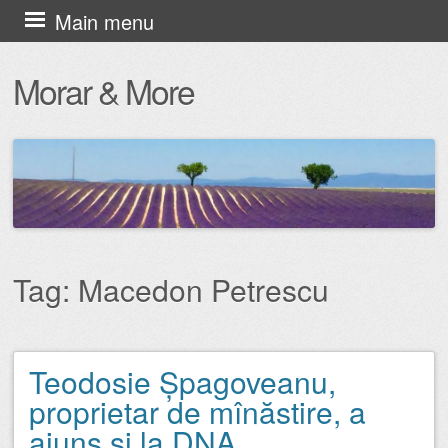
Skip
Main menu
to
Morar & More
content
Tag:
Macedon Petrescu
Teodosie Șpagoveanu,
Post navigation
proprietar de mînăstire, a
ajuns și la DNA