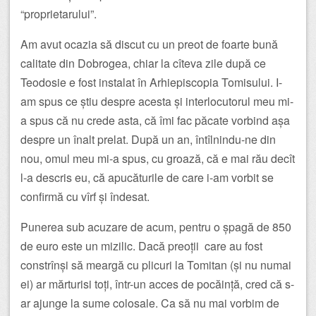
“proprietarului”.
Am avut ocazia să discut cu un preot de foarte bună
calitate din Dobrogea, chiar la cîteva zile după ce
Teodosie e fost instalat în Arhiepiscopia Tomisului. I-
am spus ce știu despre acesta și interlocutorul meu mi-
a spus că nu crede asta, că îmi fac păcate vorbind așa
despre un înalt prelat. După un an, întîlnindu-ne din
nou, omul meu mi-a spus, cu groază, că e mai rău decît
l-a descris eu, că apucăturile de care i-am vorbit se
confirmă cu vîrf și îndesat.
Punerea sub acuzare de acum, pentru o șpagă de 850
de euro este un mizilic. Dacă preoții care au fost
constrînși să meargă cu plicuri la Tomitan (și nu numai
ei) ar mărturisi toți, într-un acces de pocăință, cred că s-
ar ajunge la sume colosale. Ca să nu mai vorbim de