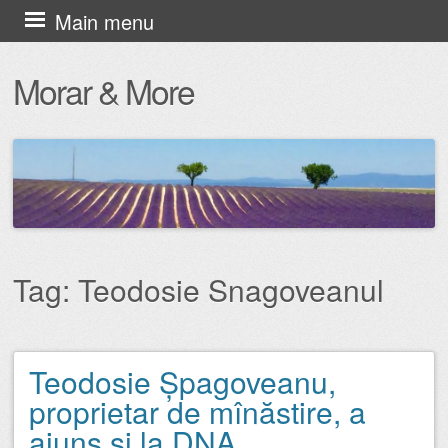
Skip
Main menu
to
Morar & More
content
Tag:
Teodosie Snagoveanul
Teodosie Șpagoveanu,
Post navigation
proprietar de mînăstire, a
ajuns și la DNA