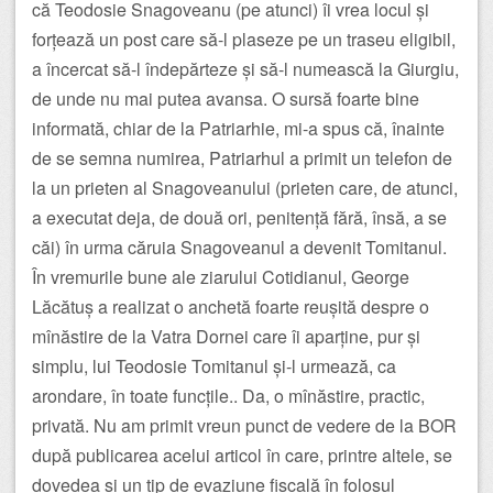
că Teodosie Snagoveanu (pe atunci) îi vrea locul și
forțează un post care să-l plaseze pe un traseu eligibil,
a încercat să-l îndepărteze și să-l numească la Giurgiu,
de unde nu mai putea avansa. O sursă foarte bine
informată, chiar de la Patriarhie, mi-a spus că, înainte
de se semna numirea, Patriarhul a primit un telefon de
la un prieten al Snagoveanului (prieten care, de atunci,
a executat deja, de două ori, penitență fără, însă, a se
căi) în urma căruia Snagoveanul a devenit Tomitanul.
În vremurile bune ale ziarului Cotidianul, George
Lăcătuș a realizat o anchetă foarte reușită despre o
mînăstire de la Vatra Dornei care îi aparține, pur și
simplu, lui Teodosie Tomitanul și-l urmează, ca
arondare, în toate funcțile.. Da, o mînăstire, practic,
privată. Nu am primit vreun punct de vedere de la BOR
după publicarea acelui articol în care, printre altele, se
dovedea și un tip de evaziune fiscală în folosul