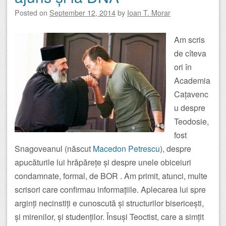
Posted on
September 12, 2014
by
Ioan T. Morar
Am scris
de cîteva
ori în
Academia
Cațavenc
u despre
Teodosie,
fost
Snagoveanul (născut
Macedon Petrescu
), despre
apucăturile lui hrăpărețe și despre unele obiceiuri
condamnate, formal, de BOR . Am primit, atunci, multe
scrisori care confirmau informațiile. Aplecarea lui spre
arginți necinstiți e cunoscută și structurilor bisericești,
și mirenilor, și studenților. Însuși Teoctist, care a simțit