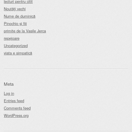
lecturi pentru citit
Noutăţi vechi
Nume de duminică
Pinochio şi fiii
primite de la Vasile Jerca
repejoare
Uncategorized
viata e simpatică
Meta
Log in
Entries feed
Comments feed
WordPress.org