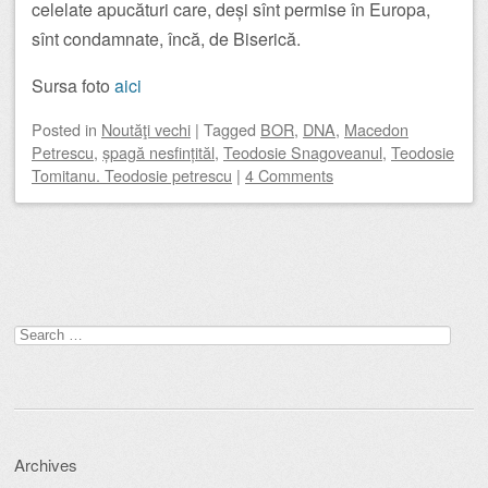
celelate apucături care, deși sînt permise în Europa,
sînt condamnate, încă, de Biserică.
Sursa foto
aici
Posted
in
Noutăţi vechi
|
Tagged
BOR
,
DNA
,
Macedon
Petrescu
,
șpagă nesfințităl
,
Teodosie Snagoveanul
,
Teodosie
Tomitanu. Teodosie petrescu
|
4 Comments
Post navigation
Search
for:
Archives