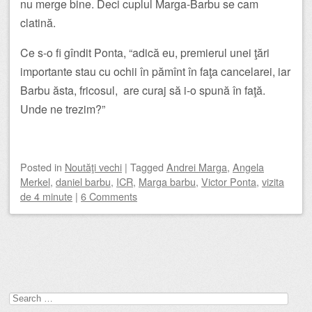
nu merge bine. Deci cuplul Marga-Barbu se cam
clatină.
Ce s-o fi gîndit Ponta, “adică eu, premierul unei ţări
importante stau cu ochii în pămînt în faţa cancelarei, iar
Barbu ăsta, fricosul, are curaj să i-o spună în faţă.
Unde ne trezim?”
Posted
in
Noutăţi vechi
|
Tagged
Andrei Marga
,
Angela
Merkel
,
daniel barbu
,
ICR
,
Marga barbu
,
Victor Ponta
,
vizita
de 4 minute
|
6 Comments
Post navigation
Search
for: