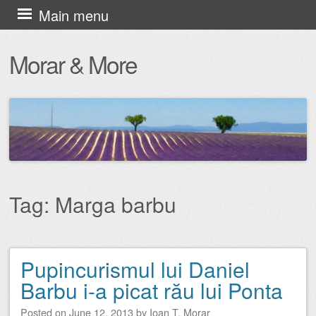
Skip
Main menu
to
Morar & More
content
Tag:
Marga barbu
Pupincurismul lui Daniel
Post navigation
Barbu i-a picat rău lui Ponta
Posted on
June 12, 2013
by
Ioan T. Morar