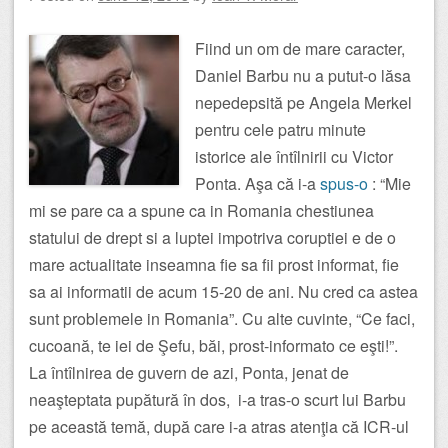
Fiind un om de mare caracter,
Daniel Barbu nu a putut-o lăsa
nepedepsită pe Angela Merkel
pentru cele patru minute
istorice ale întîlnirii cu Victor
Ponta. Aşa că i-a
spus-o
: “Mie
mi se pare ca a spune ca in Romania chestiunea
statului de drept si a luptei impotriva coruptiei e de o
mare actualitate inseamna fie sa fii prost informat, fie
sa ai informatii de acum 15-20 de ani. Nu cred ca astea
sunt problemele in Romania”. Cu alte cuvinte, “Ce faci,
cucoană, te iei de Şefu, băi, prost-informato ce eşti!”.
La întîlnirea de guvern de azi, Ponta, jenat de
neaşteptata pupătură în dos, i-a tras-o scurt lui Barbu
pe această temă, după care i-a atras atenţia că ICR-ul