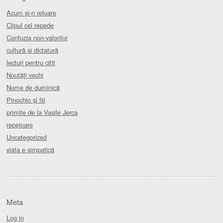
Acum și-n reluare
Clipul cel repede
Confuzia non-valorilor
cultură şi dictatură
lecturi pentru citit
Noutăţi vechi
Nume de duminică
Pinochio şi fiii
primite de la Vasile Jerca
repejoare
Uncategorized
viata e simpatică
Meta
Log in