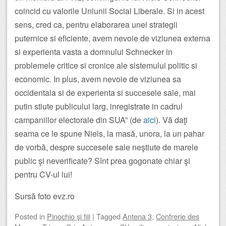
coincid cu valorile Uniunii Social Liberale. Si in acest
sens, cred ca, pentru elaborarea unei strategii
puternice si eficiente, avem nevoie de viziunea externa
si experienta vasta a domnului Schnecker in
problemele critice si cronice ale sistemului politic si
economic. In plus, avem nevoie de viziunea sa
occidentala si de experienta si succesele sale, mai
putin stiute publicului larg, inregistrate in cadrul
campaniilor electorale din SUA” (de
aici
). Vă daţi
seama ce le spune Niels, la masă, unora, la un pahar
de vorbă, despre succesele sale neştiute de marele
public şi neverificate? Sînt prea gogonate chiar şi
pentru CV-ul lui!
Sursă foto evz.ro
Posted
in
Pinochio şi fiii
|
Tagged
Antena 3
,
Confrerie des