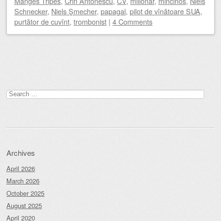
Manges Tripes
,
Crin Antonescu
,
CV
,
milionar
,
mincinos
,
Niels
Schnecker
,
Niels Şmecher
,
papagal
,
pilot de vînătoare SUA
,
purtător de cuvînt
,
trombonist
|
4 Comments
Post navigation
Search
for:
Archives
April 2026
March 2026
October 2025
August 2025
April 2020