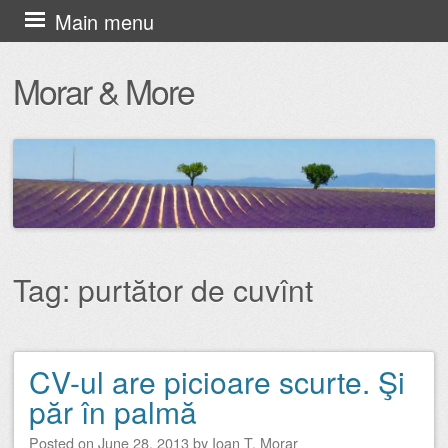
Skip
Main menu
to
Morar & More
content
Tag:
purtător de cuvînt
CV-ul are picioare scurte. Şi
Post navigation
păr în palmă
Posted on
June 28, 2013
by
Ioan T. Morar