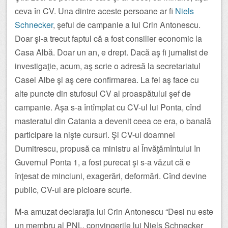
ceva în CV. Una dintre aceste persoane ar fi
Niels
Schnecker
, şeful de campanie a lui Crin Antonescu.
Doar şi-a trecut faptul că a fost consilier economic la
Casa Albă. Doar un an, e drept. Dacă aş fi jurnalist de
investigaţie, acum, aş scrie o adresă la secretariatul
Casei Albe şi aş cere confirmarea. La fel aş face cu
alte puncte din stufosul CV al proaspătului şef de
campanie. Aşa s-a întîmplat cu CV-ul lui Ponta, cînd
masteratul din Catania a devenit ceea ce era, o banală
participare la nişte cursuri. Şi CV-ul doamnei
Dumitrescu, propusă ca ministru al Învăţămîntului în
Guvernul Ponta 1, a fost purecat şi s-a văzut că e
înţesat de minciuni, exagerări, deformări. Cînd devine
public, CV-ul are picioare scurte.
M-a amuzat declaraţia lui Crin Antonescu “Desi nu este
un membru al PNL, convingerile lui Niels Schnecker