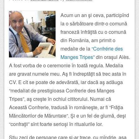
Acum un an şi ceva, participînd
la o sărbătoare dintr-o comună
franceză înfrăţită cu o comună
din România, am primit o
medalie de la
“Confrérie des
Manges Tripes”
din oraşul Alès.
A fost vorba de o ceremonie în toată regula. Medalia
are gravat numele meu. Aş fi îndreptăţit să trec asta în
CV. E cît se poate de adevărată, iar dacă aş adăuga
“medaliat de prestigioasa Confrerie des Manges
Tripes”, aş creşte în ochiul cititorului. Numai că
Această Confrerie, tradusă în româneşte, ar fi “Frăţia
Măncătorilor de Măruntaie”. Şi e un fel de glumă, deşi
“confraţii” sînt foarte serioşi în ritualurile lor.
Ştiu zeci de persoane care şi-ar trece, cu mîndrie, aşa