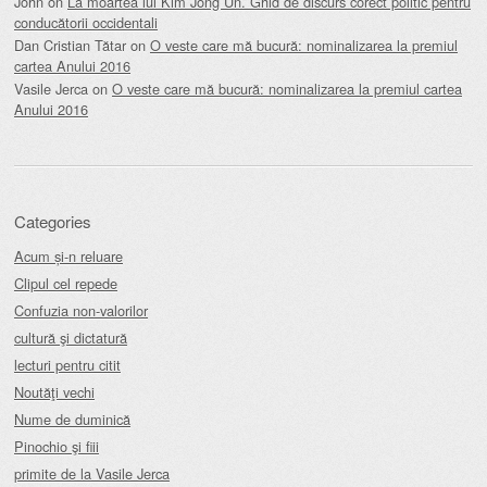
John
on
La moartea lui Kim Jong Un. Ghid de discurs corect politic pentru
conducătorii occidentali
Dan Cristian Tătar
on
O veste care mă bucură: nominalizarea la premiul
cartea Anului 2016
Vasile Jerca
on
O veste care mă bucură: nominalizarea la premiul cartea
Anului 2016
Categories
Acum și-n reluare
Clipul cel repede
Confuzia non-valorilor
cultură şi dictatură
lecturi pentru citit
Noutăţi vechi
Nume de duminică
Pinochio şi fiii
primite de la Vasile Jerca