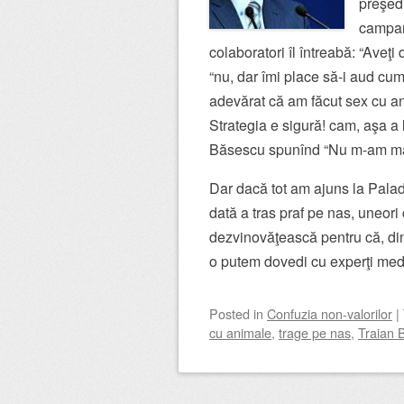
preşedi
campan
colaboratori îl întreabă: “Aveţi
“nu, dar îmi place să-i aud cu
adevărat că am făcut sex cu anim
Strategia e sigură! cam, aşa a 
Băsescu spunînd “Nu m-am matra
Dar dacă tot am ajuns la Palad
dată a tras praf pe nas, uneori
dezvinovăţească pentru că, din 
o putem dovedi cu experţi medi
Posted
in
Confuzia non-valorilor
|
cu animale
,
trage pe nas
,
Traian 