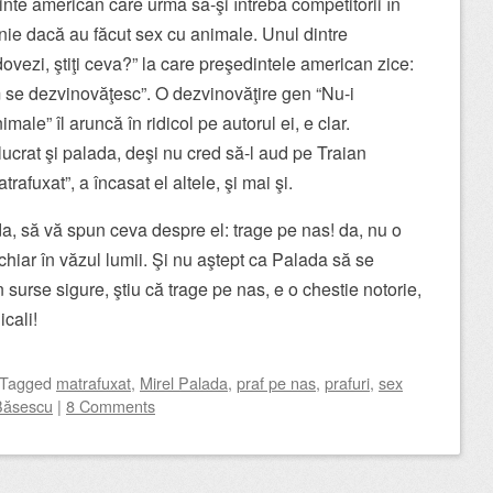
nte american care urma să-şi întreba competitorii în
ie dacă au făcut sex cu animale. Unul dintre
 dovezi, ştiţi ceva?” la care preşedintele american zice:
m se dezvinovăţesc”. O dezvinovăţire gen “Nu-i
ale” îl aruncă în ridicol pe autorul ei, e clar.
lucrat şi palada, deşi nu cred să-l aud pe Traian
fuxat”, a încasat el altele, şi mai şi.
a, să vă spun ceva despre el: trage pe nas! da, nu o
 chiar în văzul lumii. Şi nu aştept ca Palada să se
surse sigure, ştiu că trage pe nas, e o chestie notorie,
cali!
Tagged
matrafuxat
,
Mirel Palada
,
praf pe nas
,
prafuri
,
sex
Băsescu
|
8 Comments