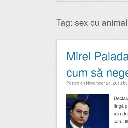
Main menu
to
content
Tag:
sex cu anima
Mirel Palada
Post navigation
cum să neg
Posted on
November 24, 2013
b
Declara
lîngă p
au adus
cărui t