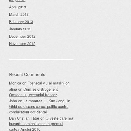
April 2013
March 2013
February 2013
January 2013
December 2012
November 2012
Recent Comments
Monica
on
Foșnetul viu al măslinilor
alina
on
Cum se distruge lent
Occidentul, exemplul francez
John
on
La moartea lui Kim Jong Un.
Ghid de discurs corect politic pentru
conducătorii occidentali
Dan Cristian Tătar
on
O veste care mă
bucură: nominalizarea la premiul
cartea Anului 2016