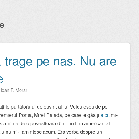
le
 trage pe nas. Nu are
e
y
Ioan T. Morar
ţiile purtătorului de cuvînt al lui Voiculescu de pe
remierul Ponta, Mirel Palada, pe care le găsiţi
aici
, mi-
 aminte de o povestioară dintr-un film american al
itlu nu mi-l amintesc acum. Era vorba despre un