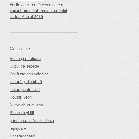
Vasile Jerca
on
O veste care mă
bucură: nominalizarea la premiul
cartea Anului 2016
Categories
Acum și-n reluare
Clipul cel repede
Confuzia non-valorilor
cultură şi dictatură
lecturi pentru citit
Noutăţi vechi
Nume de duminică
Pinochio şi fiii
primite de la Vasile Jerca
repejoare
Uncategorized