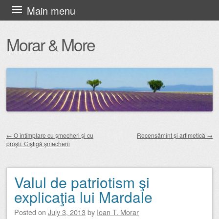
Skip
Main menu
to
Morar & More
content
←
O întîmplare cu şmecheri şi cu
Recensămînt şi artimetică
→
proşti. Cîştigă şmecherii
Post navigation
Valul de patriotism şi
explicaţia lui Mardale
Posted on
July 3, 2013
by
Ioan T. Morar