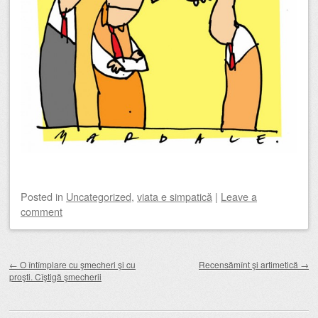
Posted
in
Uncategorized
,
viata e simpatică
|
Leave a
comment
Post navigation
←
O întîmplare cu şmecheri şi cu
Recensămînt şi artimetică
→
proşti. Cîştigă şmecherii