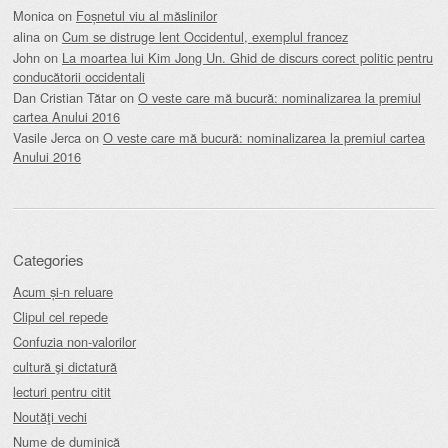
Monica
on
Foșnetul viu al măslinilor
alina
on
Cum se distruge lent Occidentul, exemplul francez
John
on
La moartea lui Kim Jong Un. Ghid de discurs corect politic pentru
conducătorii occidentali
Dan Cristian Tătar
on
O veste care mă bucură: nominalizarea la premiul
cartea Anului 2016
Vasile Jerca
on
O veste care mă bucură: nominalizarea la premiul cartea
Anului 2016
Categories
Acum și-n reluare
Clipul cel repede
Confuzia non-valorilor
cultură şi dictatură
lecturi pentru citit
Noutăţi vechi
Nume de duminică