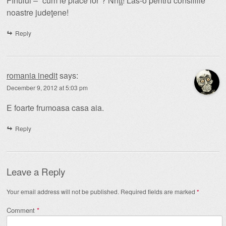
Fînului – “cum le place lor”? Nnţţ! Las-o pentru consiliile
noastre judeţene!
Reply
romania inedit
says:
December 9, 2012 at 5:03 pm
E foarte frumoasa casa aia.
Reply
Leave a Reply
Your email address will not be published.
Required fields are marked
*
Comment
*