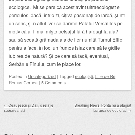
ecologice. Mi se pare că acest avînt ultraecologist e
periculos. dacă, într-o zi, cîţiva pasionaţi de iarbă, şi-ntr-
un sens, şi-n altul, vor să dărîme Palatul Versailles pe
motiv că ar fi mai mişto peisajul fără hardughia aia?
sau să scoată grămada aia de fier numită Turnul Eiffel
pentru a face, în loc, un frumos islaz care să le gîdile
iubirea de natură? Şi pe care să facă, eventual,
Serbările Fînului, cum le place lor.
Posted
in
Uncategorized
|
Tagged
ecologişti
,
L'ile de Ré
,
Remus Cernea
|
5 Comments
Post navigation
←
Ceauşescu şi Dali, o relaţie
Breaking News: Ponta nu a plagiat
suprarealistă
lucrarea de doctorat!
→