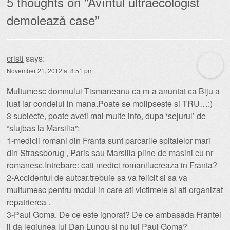
5 thoughts on “
Avîntul ultraecologist
demolează case
”
cristi
says:
November 21, 2012 at 8:51 pm
Multumesc domnului Tismaneanu ca m-a anuntat ca Biju a
luat iar condeiul in mana.Poate se molipseste si TRU…:)
3 subiecte, poate aveti mai multe info, dupa ‘sejurul’ de
“slujbas la Marsilia”:
1-medicii romani din Franta sunt parcarile spitalelor mari
din Strassborug , Paris sau Marsilia pline de masini cu nr
romanesc.Intrebare: cati medici romanilucreaza in Franta?
2-Accidentul de autcar.trebuie sa va felicit si sa va
multumesc pentru modul in care ati victimele si ati organizat
repatrierea .
3-Paul Goma. De ce este ignorat? De ce ambasada Frantei
ii da legiunea lui Dan Lungu si nu lui Paul Goma?