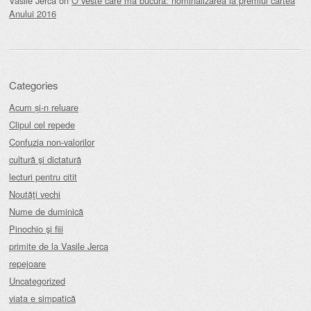
Vasile Jerca
on
O veste care mă bucură: nominalizarea la premiul cartea
Anului 2016
Categories
Acum și-n reluare
Clipul cel repede
Confuzia non-valorilor
cultură şi dictatură
lecturi pentru citit
Noutăţi vechi
Nume de duminică
Pinochio şi fiii
primite de la Vasile Jerca
repejoare
Uncategorized
viata e simpatică