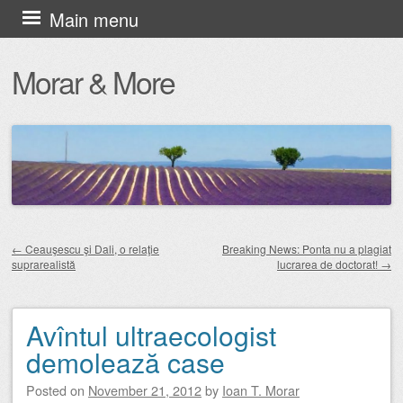
Skip
Main menu
to
Morar & More
content
←
Ceauşescu şi Dali, o relaţie
Breaking News: Ponta nu a plagiat
suprarealistă
lucrarea de doctorat!
→
Post navigation
Avîntul ultraecologist
demolează case
Posted on
November 21, 2012
by
Ioan T. Morar