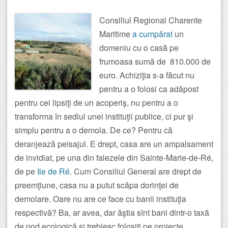
Consiliul Regional Charente
Maritime
a cumpărat
un
domeniu cu o casă pe
frumoasa sumă de 810.000 de
euro. Achiziţia s-a făcut nu
pentru a o folosi ca adăpost
pentru cei lipsiţi de un acoperiş, nu pentru a o
transforma în sediul unei instituţii publice, ci pur şi
simplu pentru a o demola. De ce? Pentru că
deranjează peisajul. E drept, casa are un ampalsament
de invidiat, pe una din falezele din Sainte-Marie-de-Ré,
de pe
Ile de Ré
. Cum Consiliul General are drept de
preemţiune, casa nu a putut scăpa dorinţei de
demolare. Oare nu are ce face cu banii instituţia
respectivă? Ba, ar avea, dar ăştia sînt bani dintr-o taxă
de pod ecologică şi trebiesc folosiţi pe proiecte