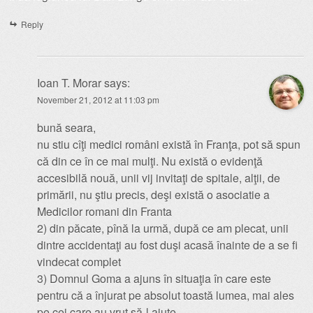
Reply
Ioan T. Morar
says:
November 21, 2012 at 11:03 pm
bună seara,
nu stiu cîţi medici români există în Franţa, pot să spun
că din ce în ce mai mulţi. Nu există o evidenţă
accesibilă nouă, unii vij invitaţi de spitale, alţii, de
primării, nu ştiu precis, deşi există o asociatie a
Medicilor romani din Franta
2) din păcate, pînă la urmă, după ce am plecat, unii
dintre accidentaţi au fost duşi acasă înainte de a se fi
vindecat complet
3) Domnul Goma a ajuns în situaţia în care este
pentru că a înjurat pe absolut toastă lumea, mai ales
pe cei care au vrut să-l ajute.