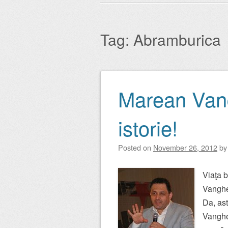
Main menu
to
content
Tag:
Abramburica
Marean Vang
Post navigation
istorie!
Posted on
November 26, 2012
b
Viaţa b
Vanghel
Da, ast
Vanghel