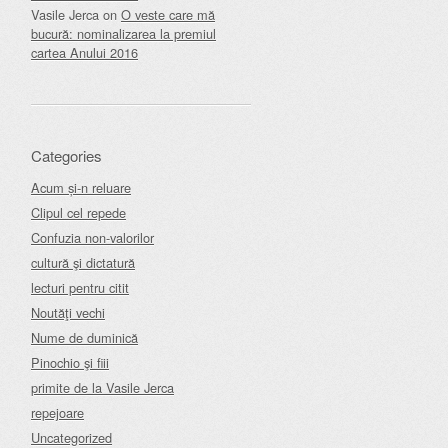
Vasile Jerca
on
O veste care mă
bucură: nominalizarea la premiul
cartea Anului 2016
Categories
Acum și-n reluare
Clipul cel repede
Confuzia non-valorilor
cultură şi dictatură
lecturi pentru citit
Noutăţi vechi
Nume de duminică
Pinochio şi fiii
primite de la Vasile Jerca
repejoare
Uncategorized