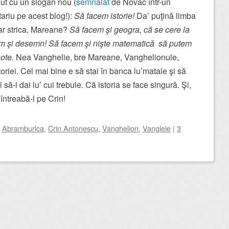
ut cu un slogan nou (
semnalat
de Novac într-un
ariu pe acest blog!):
Să facem istorie!
Da’ puţină limba
i-ar strica, Mareane?
Să facem şi geogra, că se cere la
em şi desemn! Să facem şi nişte matematică să putem
note.
Nea Vanghelie, bre Mareane, Vanghelionule,
storiei. Cel mai bine e să stai în banca lu’matale şi să
 să-i dai lu’ cui trebuie. Că istoria se face singură. Şi,
întreabă-l pe Crin!
d
Abramburica
,
Crin Antonescu
,
Vanghelion
,
Vangleie
|
3