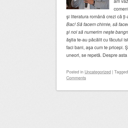
am văz
coment
şi literatura română crezi că ţ
Bac! Să facem chimie, să fac
şi noi să numerim neşte bang
ăştia te-au păcălit cu făcutul i
faci bani, aşa cum te pricepi. Şi
uneori, se repetă. Despre asta 
Posted
in
Uncategorized
|
Tagge
Comments
Post navigation