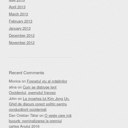
April 2013
March 2013
February 2013
January 2013
December 2012
November 2012
Recent Comments
Monica
on
Foșnetul viu al măslinilor
alina
on
Cum se distruge lent
Occidentul, exemplul francez
John
on
La moartea lui Kim Jong Un.
Ghid de discurs corect politic pentru
conducătorii occidentali
Dan Cristian Tătar
on
O veste care mă
bucură: nominalizarea la premiul
cartea Anului 2016