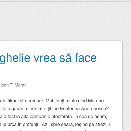
helie vrea să face
y
Ioan T. Morar
ate filmul şi-n reluare! Mai ţineţi minte cînd Marean
ie o garanta, printre alţii, pe Ecaterina Andronescu?
a a fost în altă campanie electorală. În cea de acum,
ie urcă în pretenţii. Azi, spre seară, ieşind pe străzi, l-