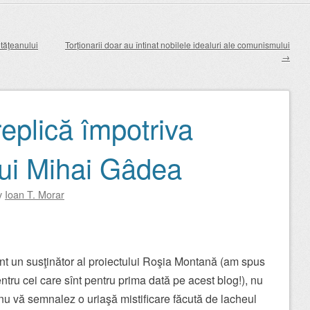
etăţeanului
Torționarii doar au întinat nobilele idealuri ale comunismului
→
replică împotriva
lui Mihai Gâdea
y
Ioan T. Morar
nt un susţinător al proiectului Roşia Montană (am spus
ntru cei care sînt pentru prima dată pe acest blog!), nu
nu vă semnalez o uriaşă mistificare făcută de lacheul