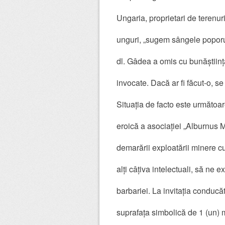
Ungaria, proprietari de terenur
unguri, „sugem sângele popor
dl. Gâdea a omis cu bunăștiinț
invocate. Dacă ar fi făcut-o, se
Situația de facto este următoar
eroică a asociației „Alburnus 
demarării exploatării minere cu
alți câțiva intelectuali, să ne
barbariei. La invitația conducă
suprafața simbolică de 1 (un) 