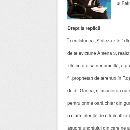
lui Fel
Drept la replică
În emisiunea „Sinteza zilei” d
de televiziune Antena 3, reali
zile cu ura sa nedomolită, a pu
fi „proprietari de terenuri în Ro
de dl. Gâdea, și asocierea num
pentru prima oară chiar din g
o clară intenție de criminalizare
asupra unghiului din care ne a