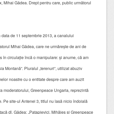
ix, Mihai Gâdea. Drept pentru care, public următorul
in data de 11 septembrie 2013, a canalului
zatorul Mihai Gâdea, care ne urmărește de ani de
s în circulație încă o manipulare: și anume, că am
șia Montană”. Pluralul „terenuri”, utilizat abuziv
elor noastre cu o entitate despre care am auzit
ura moderatorului, Greenpeace Ungaria, reprezintă
. Pe site-ul Antenei 3, titlul nu lasă nicio îndoială
tacă dl. Gâdea: „Patapievici, Mihăieș și Greenpeace