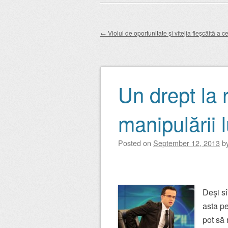
Main menu
to
content
←
Violul de oportunitate şi vitejia fleşcăită a c
Post navigation
Un drept la 
manipulării 
Posted on
September 12, 2013
b
Deşi sî
asta pe
pot să 