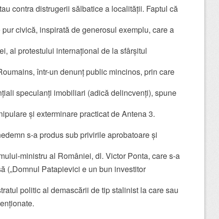
au contra distrugerii sălbatice a localității. Faptul că
 pur civică, inspirată de generosul exemplu, care a
, al protestului internațional de la sfârșitul
 Roumains, într-un denunț public mincinos, prin care
țiali speculanți imobiliari (adică delincvenți), spune
nipulare și exterminare practicat de Antena 3.
nedemn s-a produs sub privirile aprobatoare și
mului-ministru al României, dl. Victor Ponta, care s-a
să („Domnul Patapievici e un bun investitor
atul politic al demascării de tip stalinist la care sau
menționate.