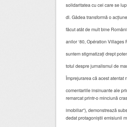
solidaritatea cu cei care se lupt
dl. Gâdea transformă o acțiune
făcut atât de mult bine României
anilor ‘80, Opération Villages
suntem stigmatizați drept poten
totul despre jurnalismul de ma
Împrejurarea că acest atentat 
comentariile insinuante ale pri
remarcat printr-o minciună cra
imobiliar”), demonstrează substr
dedat protagoniștii emisiunii 