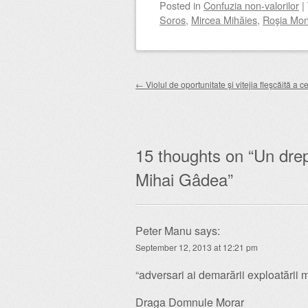
Posted
in
Confuzia non-valorilor
|
Soros
,
Mircea Mihăies
,
Roşia Mo
Post navigation
←
Violul de oportunitate şi vitejia fleşcăită a c
15 thoughts on “
Un drep
Mihai Gâdea
”
Peter Manu
says:
September 12, 2013 at 12:21 pm
“adversari ai demarării exploatării 
Draga Domnule Morar