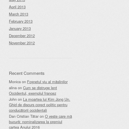
April 2013
March 2013
February 2013
January 2013
December 2012
November 2012
Recent Comments
Monica
on
Foșnetul viu al măslinilor
alina
on
Cum se distruge lent
Occidentul, exemplul francez
John
on
La moartea lui Kim Jong Un.
Ghid de discurs corect politic pentru
conducătorii occidentali
Dan Cristian Tătar
on
O veste care mă
bucură: nominalizarea la premiul
cartea Anului 2016