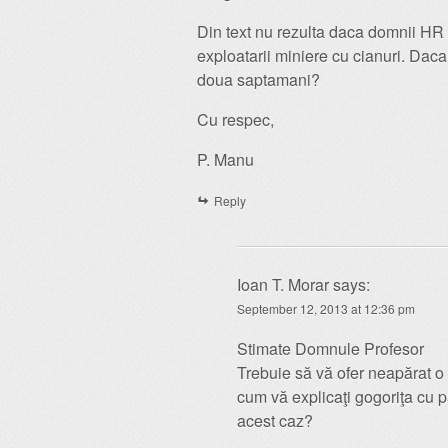
Din text nu rezulta daca domnii HR P
exploatarii miniere cu cianuri. Daca
doua saptamani?
Cu respec,
P. Manu
Reply
Ioan T. Morar
says:
September 12, 2013 at 12:36 pm
Stimate Domnule Profesor
Trebuie să vă ofer neapărat o 
cum vă explicaţi gogoriţa cu 
acest caz?