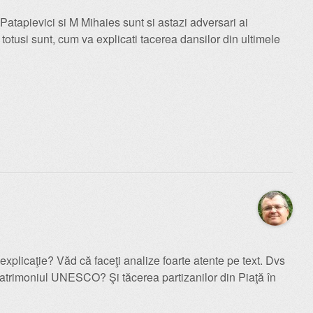
atapievici si M Mihaies sunt si astazi adversari ai
 totusi sunt, cum va explicati tacerea dansilor din ultimele
explicaţie? Văd că faceţi analize foarte atente pe text. Dvs
patrimoniul UNESCO? Şi tăcerea partizanilor din Piaţă în