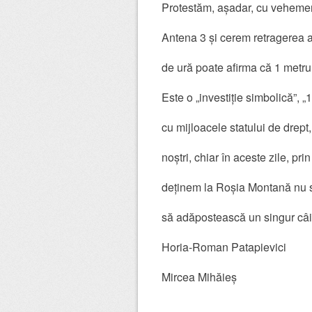
Protestăm, așadar, cu vehemen
Antena 3 și cerem retragerea a
de ură poate afirma că 1 metru p
Este o „investiție simbolică”, „
cu mijloacele statului de drept,
noștri, chiar în aceste zile, pr
deținem la Roșia Montană nu s
să adăpostească un singur câ
Horia-Roman Patapievici
Mircea Mihăieș