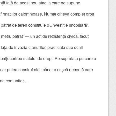
ță față de acest nou atac la care ne supune
firmațiilor calomnioase. Numai cineva complet orbit
ătrat de teren constituie o „investiție imobiliară”.
1 metru pătrat” — un act de rezistență civică, făcut
 față de invazia cianurilor, practicată sub ochii
in batjocorirea statului de drept. Pe suprafața pe care o
-ar putea construi nici măcar o cușcă decentă care
ine comunitar…