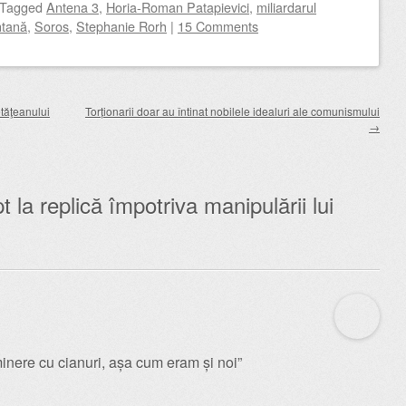
Tagged
Antena 3
,
Horia-Roman Patapievici
,
miliardarul
ntană
,
Soros
,
Stephanie Rorh
|
15 Comments
etăţeanului
Torționarii doar au întinat nobilele idealuri ale comunismului
→
t la replică împotriva manipulării lui
minere cu cianuri, așa cum eram și noi”