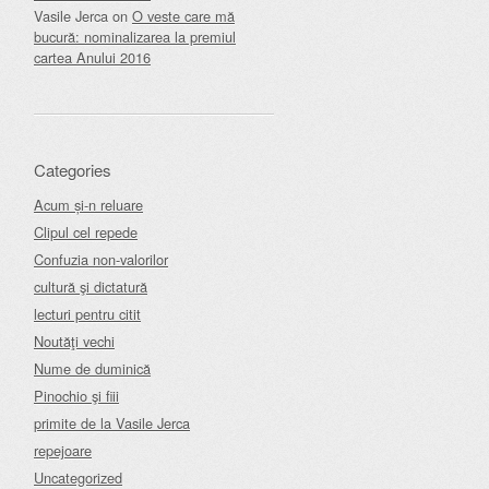
Vasile Jerca
on
O veste care mă
bucură: nominalizarea la premiul
cartea Anului 2016
Categories
Acum și-n reluare
Clipul cel repede
Confuzia non-valorilor
cultură şi dictatură
lecturi pentru citit
Noutăţi vechi
Nume de duminică
Pinochio şi fiii
primite de la Vasile Jerca
repejoare
Uncategorized