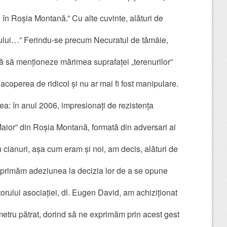
i în Roșia Montană.” Cu alte cuvinte, alături de
ului…” Ferindu-se precum Necuratul de tămâie,
ă să menționeze mărimea suprafaței „terenurilor”
 acoperea de ridicol și nu ar mai fi fost manipulare.
ea: în anul 2006, impresionați de rezistența
Maior” din Roșia Montană, formată din adversari ai
 cianuri, așa cum eram și noi, am decis, alături de
 exprimăm adeziunea la decizia lor de a se opune
torului asociației, dl. Eugen David, am achiziționat
metru pătrat, dorind să ne exprimăm prin acest gest