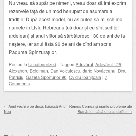
Nu vreau să supăr pe nimeni, vreau doar să îmi exprim
rezervele față de un mod heirupist de asumare a
tradiție. După acest model, eu aș putea să-mi schimb
numele în Liviu Rebreanu (că doar și eu sînt scriitor
ardelean) și anul viitor să sărbătoresc 130 de ani de la
naștere, iar anul ăsta 92 de ani de cînd am scris
Pădurea Spînzuraților.
Posted
in
Uncategorized
|
Tagged
Adevărul
,
Adevărul 125
,
Alexandru Beldiman
,
Dan Voiculescu
,
darie Novăceanu
,
Dinu
Patriciu
,
Gazeta Sporturlor 90
,
Ovidiu Ioaniţoaia
|
7
Comments
Post navigation
←
Anul vechi e pe ducă, trăiască Anul
Remus Cernea şi marile probleme ale
Nou
României- căsătoria cu delfinii
→