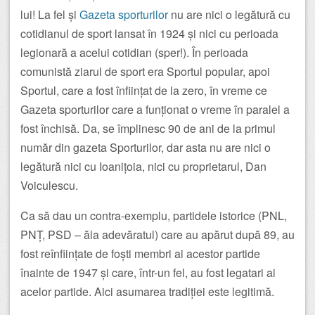
lui! La fel și
Gazeta sporturilor
nu are nici o legătură cu
cotidianul de sport lansat în 1924 și nici cu perioada
legionară a acelui cotidian (sper!). În perioada
comunistă ziarul de sport era Sportul popular, apoi
Sportul, care a fost înființat de la zero, în vreme ce
Gazeta sporturilor care a funționat o vreme în paralel a
fost închisă. Da, se împlinesc 90 de ani de la primul
număr din gazeta Sporturilor, dar asta nu are nici o
legătură nici cu Ioanițoia, nici cu proprietarul, Dan
Voiculescu.
Ca să dau un contra-exemplu, partidele istorice (PNL,
PNȚ, PSD – ăla adevăratul) care au apărut după 89, au
fost reînființate de foști membri ai acestor partide
înainte de 1947 și care, într-un fel, au fost legatari ai
acelor partide. Aici asumarea tradiției este legitimă.