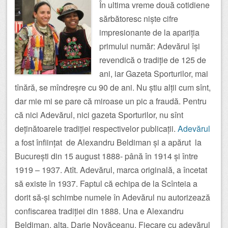
În ultima vreme două cotidiene
sărbătoresc niște cifre
impresionante de la apariția
primului număr: Adevărul își
revendică o tradiție de 125 de
ani, iar Gazeta Sporturilor, mai
tînără, se mîndreșre cu 90 de ani. Nu știu alții cum sînt,
dar mie mi se pare că miroase un pic a fraudă. Pentru
că nici Adevărul, nici gazeta Sporturilor, nu sînt
deținătoarele tradiției respectivelor publicații.
Adevărul
a fost înființat de Alexandru Beldiman și a apărut la
București din 15 august 1888- până în 1914 și între
1919 – 1937. Atît. Adevărul, marca originală, a încetat
să existe în 1937. Faptul că echipa de la Scînteia a
dorit să-și schimbe numele în Adevărul nu autorizează
confiscarea tradiției din 1888. Una e Alexandru
Beldiman, alta, Darie Novăceanu. Fiecare cu adevărul