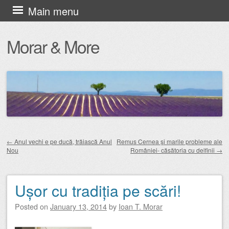
Skip
Main menu
to
Morar & More
content
←
Anul vechi e pe ducă, trăiască Anul
Remus Cernea şi marile probleme ale
Nou
României- căsătoria cu delfinii
→
Post navigation
Ușor cu tradiția pe scări!
Posted on
January 13, 2014
by
Ioan T. Morar