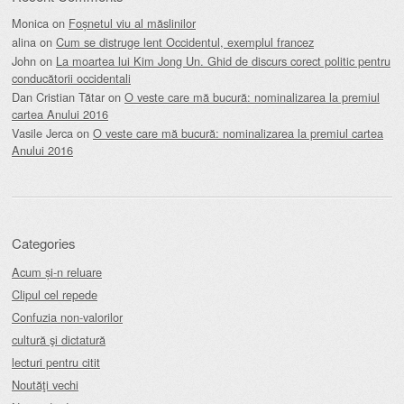
Monica
on
Foșnetul viu al măslinilor
alina
on
Cum se distruge lent Occidentul, exemplul francez
John
on
La moartea lui Kim Jong Un. Ghid de discurs corect politic pentru
conducătorii occidentali
Dan Cristian Tătar
on
O veste care mă bucură: nominalizarea la premiul
cartea Anului 2016
Vasile Jerca
on
O veste care mă bucură: nominalizarea la premiul cartea
Anului 2016
Categories
Acum și-n reluare
Clipul cel repede
Confuzia non-valorilor
cultură şi dictatură
lecturi pentru citit
Noutăţi vechi