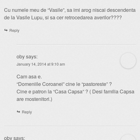
Cu numele meu de “Vasile”, sa imi arog niscai descendenta
de la Vasile Lupu, si sa cer retrocedarea averilor????
Reply
oby
says:
January 14, 2014 at 9:10 am
Cam asa e.
“Domeniile Coroanei” cine le “pastoreste” ?
Cine e patron la “Casa Capsa” ? ( Desi familia Capsa
are mostenitori.)
Reply
oby
says: