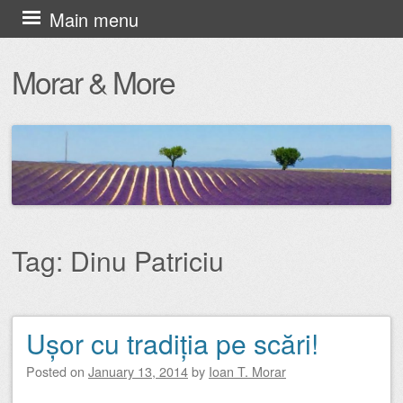
Skip
Main menu
to
Morar & More
content
Tag:
Dinu Patriciu
Ușor cu tradiția pe scări!
Post navigation
Posted on
January 13, 2014
by
Ioan T. Morar