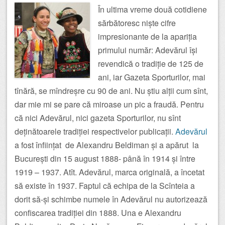
În ultima vreme două cotidiene
sărbătoresc niște cifre
impresionante de la apariția
primului număr: Adevărul își
revendică o tradiție de 125 de
ani, iar Gazeta Sporturilor, mai
tînără, se mîndreșre cu 90 de ani. Nu știu alții cum sînt,
dar mie mi se pare că miroase un pic a fraudă. Pentru
că nici Adevărul, nici gazeta Sporturilor, nu sînt
deținătoarele tradiției respectivelor publicații.
Adevărul
a fost înființat de Alexandru Beldiman și a apărut la
București din 15 august 1888- până în 1914 și între
1919 – 1937. Atît. Adevărul, marca originală, a încetat
să existe în 1937. Faptul că echipa de la Scînteia a
dorit să-și schimbe numele în Adevărul nu autorizează
confiscarea tradiției din 1888. Una e Alexandru