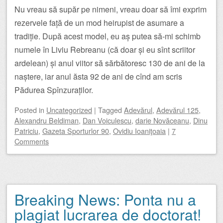
Nu vreau să supăr pe nimeni, vreau doar să îmi exprim
rezervele față de un mod heirupist de asumare a
tradiție. După acest model, eu aș putea să-mi schimb
numele în Liviu Rebreanu (că doar și eu sînt scriitor
ardelean) și anul viitor să sărbătoresc 130 de ani de la
naștere, iar anul ăsta 92 de ani de cînd am scris
Pădurea Spînzuraților.
Posted
in
Uncategorized
|
Tagged
Adevărul
,
Adevărul 125
,
Alexandru Beldiman
,
Dan Voiculescu
,
darie Novăceanu
,
Dinu
Patriciu
,
Gazeta Sporturlor 90
,
Ovidiu Ioaniţoaia
|
7
Comments
Breaking News: Ponta nu a
plagiat lucrarea de doctorat!