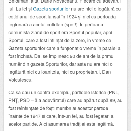
Beldiman, alta, Darie Novăceanu. Fiecare cu adevărul
lui! La fel și
Gazeta sporturilor
nu are nici o legătură cu
cotidianul de sport lansat în 1924 și nici cu perioada
legionară a acelui cotidian (sper!). În perioada
comunistă ziarul de sport era Sportul popular, apoi
Sportul, care a fost înființat de la zero, în vreme ce
Gazeta sporturilor care a funționat o vreme în paralel a
fost închisă. Da, se împlinesc 90 de ani de la primul
număr din gazeta Sporturilor, dar asta nu are nici o
legătură nici cu Ioanițoia, nici cu proprietarul, Dan
Voiculescu.
Ca să dau un contra-exemplu, partidele istorice (PNL,
PNȚ, PSD – ăla adevăratul) care au apărut după 89, au
fost reînființate de foști membri ai acestor partide
înainte de 1947 și care, într-un fel, au fost legatari ai
acelor partide. Aici asumarea tradiției este legitimă.