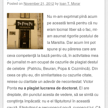
Posted on
November 21, 2012
by
Ioan T. Morar
Nu m-am exprimat pînă acum
pe această temă pentru că nu
eram tocmai liber să o fac, mi-
am asumat rigorile postului de
la Marsilia. Dar acum îmi pot
spune şi eu părerea care are
ceva competenţă la bază pentru că, în activitatea mea
de jurnalist m-am ocupat de cazurile de plagiat destul
de celebre (Patriciu, Beuran, Popa & Cozmîncă). Din
ceea ce ştiu eu, din similaritatea cu cazurile citate,
reiese cu claritate un adevăr de necontestat: Victor
Ponta
nu a plagiat lucrarea de doctorat.
El are
dreptate, din punctul acesta de vedere, să se simtă cu
conştiinţa împăcată: nu e el făptuitorul în această
cauză. Făptuitorul e necunoscut nouă, cunoscut lui. Că