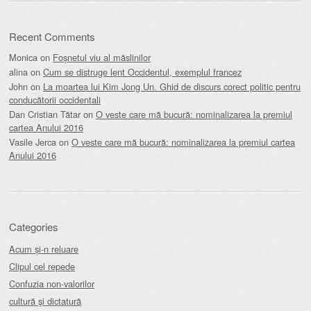
Recent Comments
Monica
on
Foșnetul viu al măslinilor
alina
on
Cum se distruge lent Occidentul, exemplul francez
John
on
La moartea lui Kim Jong Un. Ghid de discurs corect politic pentru
conducătorii occidentali
Dan Cristian Tătar
on
O veste care mă bucură: nominalizarea la premiul
cartea Anului 2016
Vasile Jerca
on
O veste care mă bucură: nominalizarea la premiul cartea
Anului 2016
Categories
Acum și-n reluare
Clipul cel repede
Confuzia non-valorilor
cultură şi dictatură