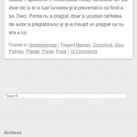
doar de la el a luat lucrarea şi a prezentat-o ca fiind a
sa. Deci, Ponta nu a plagiat, doar a uzurpat calitatea
de autor a plagiatorului şi şi-a însuşit un plagiat ce nu
era a lui.
Posted
in
Uncategorized
|
Tagged
Beuran
,
Cozmîncă
,
Dinu
Patriciu
,
Plagiat
,
Ponta
,
Popa
|
15 Comments
Post navigation
Search
for:
Archives